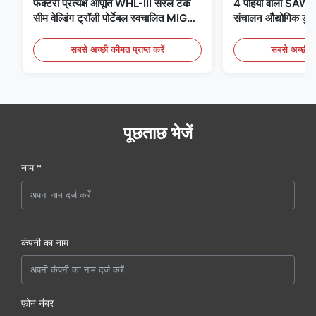
फैक्टरी प्रत्यक्ष आपूर्ति WHL-III सरल टैंक
4 पहियों वाला SAW वे
सीम वेल्डिंग ट्रॉली पोर्टेबल स्वचालित MIG
संचालन औद्योगिक डुबकी
वेल्डिंग ट्रक लचीला ट्रैक के साथ
उपकरण
सबसे अच्छी कीमत प्राप्त करें
सबसे अच्छी की
पूछताछ भेजें
नाम *
कंपनी का नाम
फ़ोन नंबर