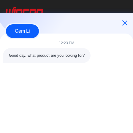
Wincoo Engineering Co., Ltd.
Gem Li
विनको इंजीनियरिंग कंपनी लिमिटेड (विनकू) पाइप निर्माण, टैंक और पाइपलाइन निर्माण,
12:23 PM
उत्पादन लाइनों और स्वच्छ ऊर्जा परियोजनाओं में ग्राहकों के लिए...
त्वरित लिंक
Good day, what product are you looking for?
घर
उत्पादों
हमारे बारे में
कारखाने का दौरा11
गुणवत्ता नियंत्रण
हमसे संपर्क करें
एक उद्धरण का अनुरोध करें
समाचार
मामले
हमसे संपर्क करें
86-025-84677638
jackynie@wincoo.net