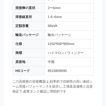
溶接棒の直径
2〜6mm
溶接線直径
1.6~6mm
定額容量
66kVA
輸送パッケージ
輸出パッケージ
仕様
1150*500*900mm
商標
ハイマロン / ウィンクー
原産地
中国
HSコード
8515809090
この高精密の溶接機器は,効率的で信頼性の高い連続シ
ーム溶接パフォーマンスを提供し,工場直送価格と品質
保証で,産業タンク建設に理想的です.