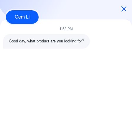
ルギープロジェクトのクライアント向けに、カスタマイズされた
ソリューションと機器を提供することに特化しています。当社
Gem Li
は、工具、機械、特殊商品の迅速な供給を保証し、中国における
調...
1:58 PM
簡単なリンク
Good day, what product are you looking for?
ホーム
製品
わたしたち に つい て
工場ツアー11
品質管理
連絡 ください
引金 を 求め て ください
ニュース
ケース
連絡 ください
86-025-84677638
jackynie@wincoo.net