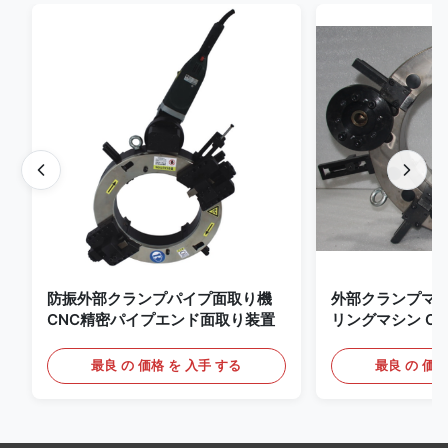
防振外部クランプパイプ面取り機
外部クランプマ
CNC精密パイプエンド面取り装置
リングマシン C
ンベーリング処
最良 の 価格 を 入手 する
最良 の 価格