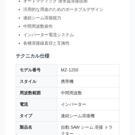
オートマティック 潜水弧溶接技術
汎用的な用途のためのポータブルデザイン
連続シーム溶接能力
中間周波数操作
インバーター電流システム
各種溶接線直径と互換性
テクニカル仕様
モデル番号
MZ-1250
スタイル
携帯機
周波数範囲
中間周波数
電流
インバーター
タイプ
連続シーム溶接機
製品名
自動 SAW シーム 溶接 トラ
クター