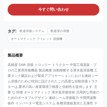
今すぐ問い合わせ
タグ:
軌道溶接システム
軌道管の溶接
オートマティック フィレット 溶接機
製品概要
高精度 SAW 溶接 トロッリー トラクター 中国工場直販 - プ
ロの工業用溶接機器 製品概要 自動移動する潜水弧溶接機 工
業タンク建設および製造アプリケーションにおける連続シー
ム溶接のために特別に設計されたこの高度な自動溶接トラク
ターは,要求の高い産業環境で精度と信頼性を提供します. 主
要 な 特徴 オートマティック 潜水弧溶接技術 汎用的な用途の
ためのポータブルデザイン 連続シーム溶接能力 中間周波数
操作 インバーター電流システム 各種溶接線直径と互換性 テ