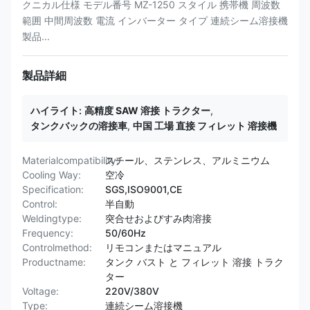
クニカル仕様 モデル番号 MZ-1250 スタイル 携帯機 周波数
範囲 中間周波数 電流 インバーター タイプ 連続シーム溶接機
製品...
製品詳細
ハイライト:
高精度 SAW 溶接 トラクター
,
タンクバックの溶接車
,
中国 工場 直接 フィレット 溶接機
Materialcompatibility:
スチール、ステンレス、アルミニウム
Cooling Way:
空冷
Specification:
SGS,ISO9001,CE
Control:
半自動
Weldingtype:
突合せおよびすみ肉溶接
Frequency:
50/60Hz
Controlmethod:
リモコンまたはマニュアル
Productname:
タンク バスト と フィレット 溶接 トラク
ター
Voltage:
220V/380V
Type:
連続シーム溶接機