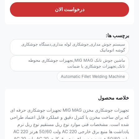
درخواست الان
برچسب ها:
سیستم جوش مداری,جوشکاری لوله مداری,دستگاه جوشکاری
گوشه اتوماتیک
ماشین جوش تانک MIG MAG,تجهیزات جوشکاری محوطه
تانک,تجهیزات جوشکاری با ضمانت
Automatic Fillet Welding Machine
خلاصه محصول
تجهیزات جوشکاری مخزن MIG MAG تجهیزات جوشکاری حرفه ای
که برای ساخت مخزن با کنترل دقیق و عملکرد قابل اعتماد طراحی
شده است. مشخصات فنی موارد نوع ریل مستقیم نوع ریل نرم
یادداشت ها منبع برق خارجی AC 220 ولت 50/60 هرتز AC 220
ولت 50/60 هرتز سه سوراخ منبع برق کاری AC 20 ولت AC 20