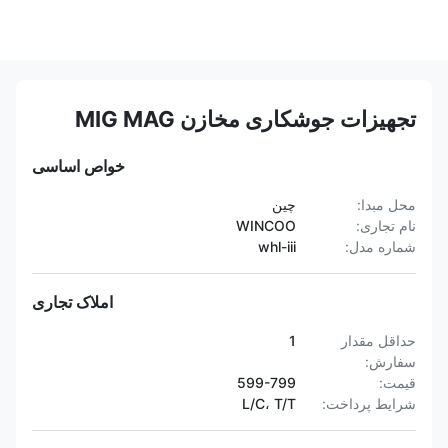
تجهیزات جوشکاری مخازن MIG MAG
خواص اساسی
محل مبدا:
چین
نام تجاری:
WINCOO
شماره مدل:
whl-iii
املاک تجاری
حداقل مقدار
1
سفارش:
قیمت:
599-799
شرایط پرداخت:
L/C، T/T