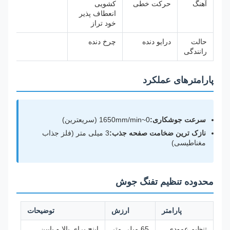
آهنگ
حرکت خطی
کشویی
انعطاف پذیر
خود تراز
حالت
درایو دنده
چرخ دنده
رانندگی
پارامترهای عملکرد
سرعت جوشکاری:
0~1650mm/min (سریعترین)
نازک ترین ضخامت صفحه جذب:
3 میلی متر (فلز جذاب
مغناطیسی)
محدوده تنظیم تفنگ جوش
پارامتر
ارزش
توضیحات
تنظیم عمودی
65 میلی متر
اینچ برای بالا و پایین