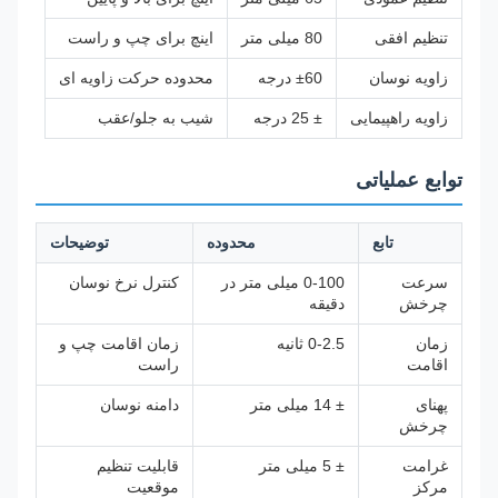
تنظیم افقی
80 میلی متر
اینچ برای چپ و راست
زاویه نوسان
±60 درجه
محدوده حرکت زاویه ای
زاویه راهپیمایی
± 25 درجه
شیب به جلو/عقب
توابع عملیاتی
تابع
محدوده
توضیحات
سرعت
0-100 میلی متر در
کنترل نرخ نوسان
چرخش
دقیقه
زمان
0-2.5 ثانیه
زمان اقامت چپ و
اقامت
راست
پهنای
± 14 میلی متر
دامنه نوسان
چرخش
غرامت
± 5 میلی متر
قابلیت تنظیم
مرکز
موقعیت