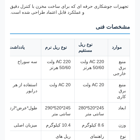
تجهیزات جوشکاری حرفه ای که برای ساخت مخزن با کنترل دقیق
و عملکرد قابل اعتماد طراحی شده است.
مشخصات فنی
نوع ریل
موارد
نوع ریل نرم
یادداشت ها
مستقیم
منبع
AC 220 ولت
AC 220 ولت
سه سوراخ
برق
50/60 هرتز
50/60 هرتز
خارجی
منبع
AC 20 ولت
AC 20 ولت
استفاده از هر
برق
درایور
کاری
ابعاد
245*520*280
245*520*290
طول*عرض*ارتفاع
سانتی متر
سانتی متر
وزن
8.6 کیلوگرم
10.4 کیلوگرم
میزبان اصلی
نوع
راهنمای
ریل های