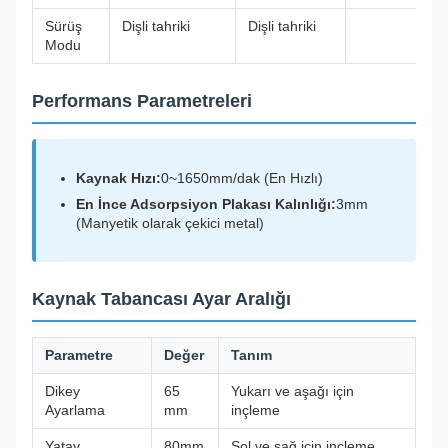
Sürüş
Dişli tahriki
Dişli tahriki
Modu
Performans Parametreleri
Kaynak Hızı:
0~1650mm/dak (En Hızlı)
En İnce Adsorpsiyon Plakası Kalınlığı:
3mm
(Manyetik olarak çekici metal)
Kaynak Tabancası Ayar Aralığı
Parametre
Değer
Tanım
Dikey
65
Yukarı ve aşağı için
Ayarlama
mm
inçleme
Yatay
80mm
Sol ve sağ için inçleme