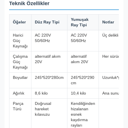
Teknik Özellikler
Yumuşak
Öğeler
Düz Ray Tipi
Notlar
Ray Tipi
Harici
AC 220V
AC 220V
Üç delikli
Güç
50/60Hz
50/60Hz
Kaynağı
Çalışma
alternatif akım
alternatif
Her sürücünün
Güç
20V
akım 20V
Kaynağı
Boyutlar
245*520*280cm
245*520*290
Uzunluk*genişl
cm
Ağırlık
8,6 kilo
10,4 kilo
Ana sunucu
Parça
Doğrusal
Kendiliğinden
Türü
hareket
hizalanan
kılavuzu
esnek
kaydırma
rayları