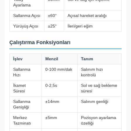
Ayarlama
Sallanma Açısı
±60°
Açısal hareket aralığı
Yürüyüş Açısı
±25°
İleri/geri eğim
Çalıştırma Fonksiyonları
İşlev
Menzil
Tanım
Sallanma
0-100 mm/dak
Salınım hızı
Hızı
kontrolü
İkamet
0-2,5s
Sol ve sağ bekleme
Süresi
süresi
Sallanma
±14mm
Salınım genliği
Genişliği
Merkez
±5mm
Pozisyon ayarlama
Tazminatı
özelliği