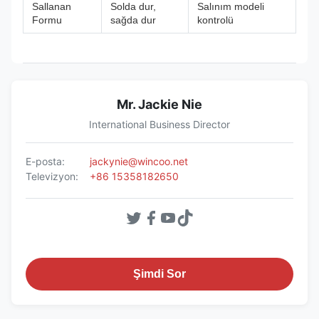
Sallanan
Solda dur,
Salınım modeli
Formu
sağda dur
kontrolü
Mr. Jackie Nie
International Business Director
E-posta:
jackynie@wincoo.net
Televizyon:
+86 15358182650
Şimdi Sor