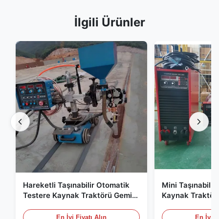
İlgili Ürünler
Hareketli Taşınabilir Otomatik
Mini Taşınabilir
Testere Kaynak Traktörü Gemi
Kaynak Traktör
İnşası için Kararlı Çalışan
Kararlılık Otoma
Otomatik Kaynak Arabası
Kaynak Ekipman
En İyi Fiyatı Alın
En İyi F