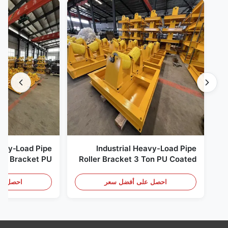
avy‑Load Pipe
Industrial Heavy-Load Pipe
ler Bracket PU
Roller Bracket 3 Ton PU Coated
ller Stand for
Anti‑Slip Pipe Support Roller
pe Fabrication
Stand
احصل على أفضل سعر
احصل عل