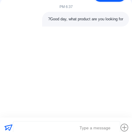
وخطوط الأنابيب، وخطوط...
6:37 PM
روابط سريعة
Good day, what product are you looking for?
الصفحة الرئيسية
منتجات
معلومات عنا
جولة المصنع11
مراقبة الجودة
اتصل بنا
اطلب عرض أسعار
أخبار
القضايا
اتصل بنا
86-025-84677638
jackynie@wincoo.net
حقوق الطبع والنشر © 2024-2026 Wincoo Engineering Co., Ltd.. جميع الحقوق
محفوظة