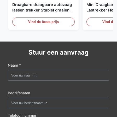
Draagbare draagbare autozaag
Mini Draagbare
lassen trekker Stabiel draaiende
Lastrekker Hoge 
automatische lassen trolley
Automatische 
voor de scheepsbouw
Lasapparatuur
Vind de beste prijs
Vind de b
Stuur een aanvraag
Naam *
Bedrijfsnaam
Telefoonnummer