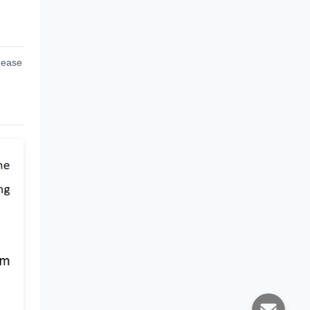
d ease