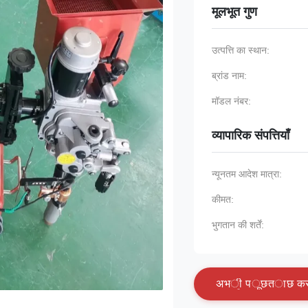
मूलभूत गुण
उत्पत्ति का स्थान:
ब्रांड नाम:
मॉडल नंबर:
व्यापारिक संपत्तियाँ
न्यूनतम आदेश मात्रा:
कीमत:
भुगतान की शर्तें:
अ
भ
ी
प
ू
छ
त
ा
छ
क