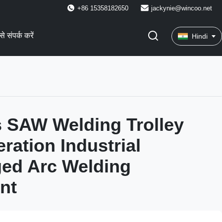
+86 15358182650
jackynie@wincoo.net
े संपर्क करें
Hindi
 SAW Welding Trolley
ration Industrial
ed Arc Welding
nt