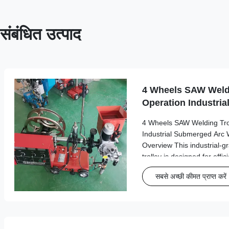
संबंधित उत्पाद
4 Wheels SAW Weldi
Operation Industri
Welding Equipment
4 Wheels SAW Welding Tro
Industrial Submerged Arc
Overview This industrial-
trolley is designed for eff
operations with exceptional
सबसे अच्छी कीमत प्राप्त करें
demanding manufacturing e