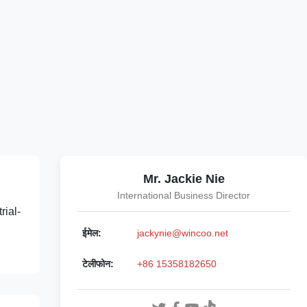
Mr. Jackie Nie
International Business Director
ial-
d
ईमेल:
jackynie@wincoo.net
टेलीफोन:
+86 15358182650