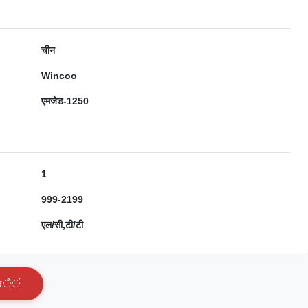
चीन
Wincoo
एमजेड-1250
1
999-2199
एल/सी,टी/टी
र
े
ं