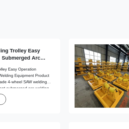
ng Trolley Easy
al Submerged Arc
lley Easy Operation
 Welding Equipment Product
grade 4-wheel SAW welding
icient submerged arc welding
 stability and ease of use in
nvironments. ...