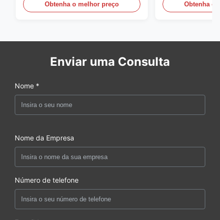
Equipamento de chamfer de
Obtenha o melhor preço
Obtenha o 
ponta de tubos
Enviar uma Consulta
Nome *
Nome da Empresa
Número de telefone