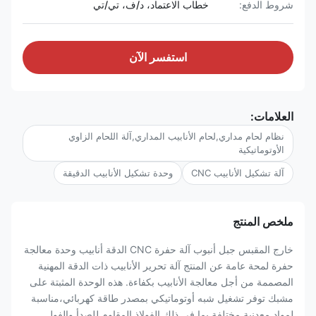
شروط الدفع:
خطاب الاعتماد، د/ف، تي/تي
استفسر الآن
العلامات:
نظام لحام مداري,لحام الأنابيب المداري,آلة اللحام الزاوي
الأوتوماتيكية
آلة تشكيل الأنابيب CNC
وحدة تشكيل الأنابيب الدقيقة
ملخص المنتج
خارج المقبس جبل أنبوب آلة حفرة CNC الدقة أنابيب وحدة معالجة
حفرة لمحة عامة عن المنتج آلة تحرير الأنابيب ذات الدقة المهنية
المصممة من أجل معالجة الأنابيب بكفاءة. هذه الوحدة المثبتة على
مشبك توفر تشغيل شبه أوتوماتيكي بمصدر طاقة كهربائي،مناسبة
لمواد معدنية مختلفة بما في ذلك الفولاذ المقاوم للصدأ والفول...