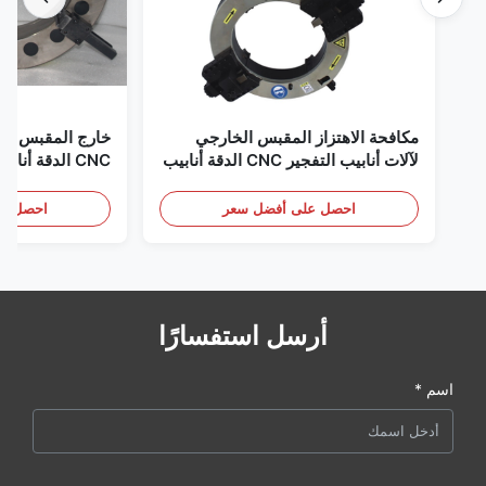
مكافحة الاهتزاز المقبس الخارجي
خارج المقبس جبل
لآلات أنابيب التفجير CNC الدقة أنابيب
CNC الدقة أنابيب وحدة معالجة حفرة
نهاية أجهزة تشامفر
احصل على أفضل سعر
احصل عل
أرسل استفسارًا
اسم *