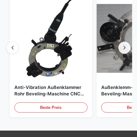
Anti-Vibration Außenklammer
Außenklemm-An
Rohr Beveling-Maschine CNC
Beveling-Masc
Präzision Rohr End-Chamfer-
Präzisions-Rohr
Ausrüstung
Verarbeitungsei
Beste Preis
Beste