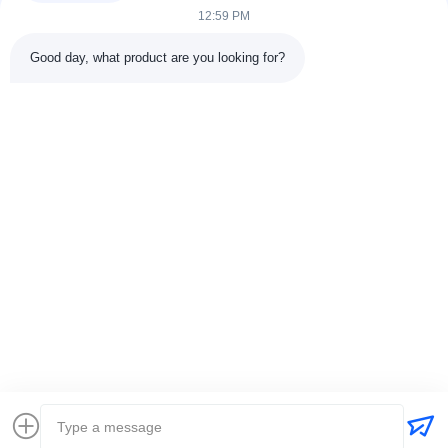
für Kunden in den Bereichen...
12:59 PM
Schnelle Links
Good day, what product are you looking for?
Zu Hause
Produkte
Über Uns
Werksbesichtigung11
Qualitätskontrolle
Kontaktieren Sie Uns
Bitte Um Ein Angebot
Neuigkeiten
Rechtssachen
Kontakt Mit Uns
86-025-84677638
jackynie@wincoo.net
Urheberrecht © 2024-2026 Wincoo Engineering Co., Ltd.. Alle Rechte
vorbehalten.