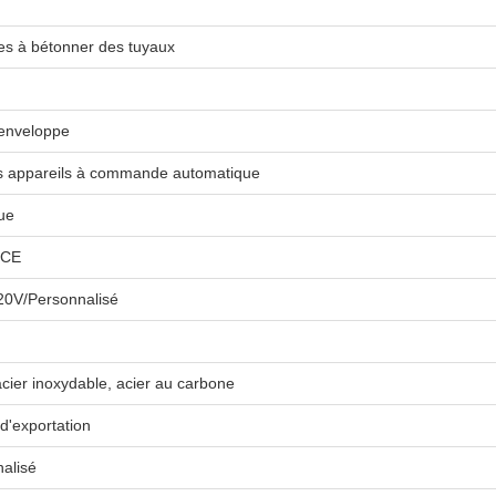
s à bétonner des tuyaux
enveloppe
s appareils à commande automatique
que
 CE
20V/Personnalisé
acier inoxydable, acier au carbone
d'exportation
alisé