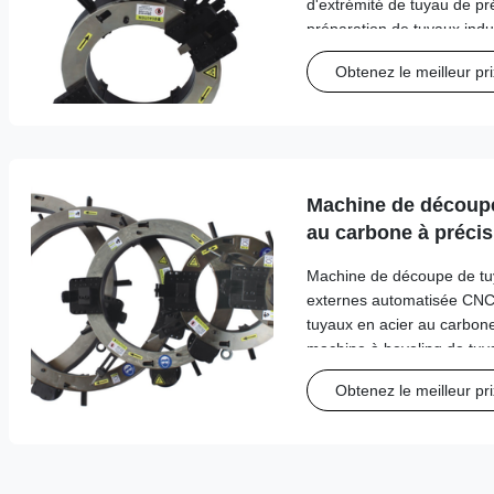
d'extrémité de tuyau de pr
préparation de tuyaux indu
anti-vibration avancée po
Obtenez le meilleur pri
coupe supérieures. Spécific
Machine de découpe
au carbone à précis
Machine de découpe de tuy
externes automatisée CNC
tuyaux en acier au carbone
machine à beveling de tuya
portable offre des capacit
Obtenez le meilleur pri
précises pour les tuyaux e