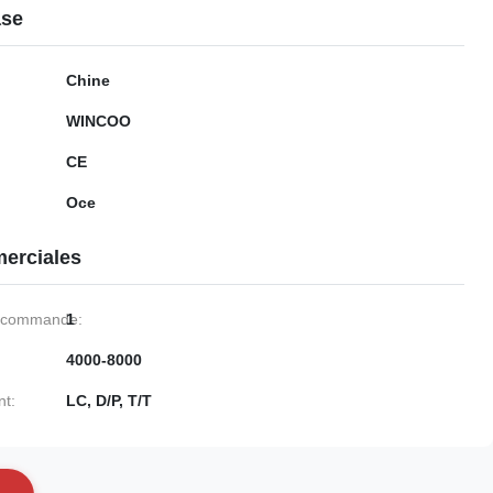
ase
Chine
WINCOO
CE
Oce
erciales
e commande:
1
4000-8000
nt:
LC, D/P, T/T