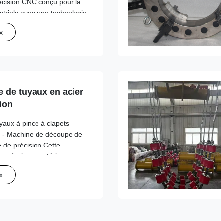
écision CNC conçu pour la
striels avec une technologie
ur des performances de
x
ations ...
 de tuyaux en acier
ion
aux à pince à clapets
 - Machine de découpe de
 de précision Cette
ux à pinces extérieurs
és de coupe et de beveling
x
n acier au carbone avec ...