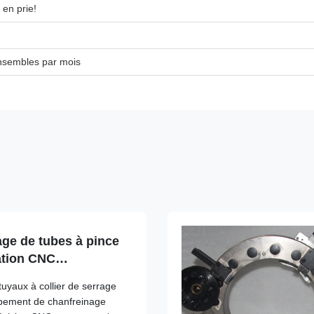
 en prie!
nsembles par mois
ge de tubes à pince
ration CNC
nnage de tubes de
tuyaux à collier de serrage
ipement de chanfreinage