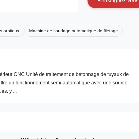
R
e
n
s
e
i
g
n
e
z
-
v
o
u
s
s orbitaux
Machine de soudage automatique de filetage
rieur CNC Unité de traitement de bétonnage de tuyaux de
 offre un fonctionnement semi-automatique avec une source
s, y ...