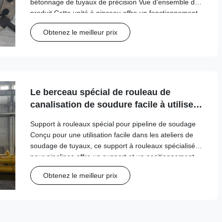
bétonnage de tuyaux de précision Vue d'ensemble du
produit Cette unité à pinceau offre un fonctionnement
semi-automatique avec une source d'alimentation
Obtenez le meilleur prix
électrique,adapté à divers matériaux métalliques, y ...
Le berceau spécial de rouleau de
canalisation de soudure facile à utiliser
pour l'usage d'atelier de Pipewelder
Support à rouleaux spécial pour pipeline de soudage
Conçu pour une utilisation facile dans les ateliers de
soudage de tuyaux, ce support à rouleaux spécialisé
pour pipelines offre un support et un positionnement
fiables pour les opérations de soudage sur différents
Obtenez le meilleur prix
diamètres de tuyaux. Spécification...