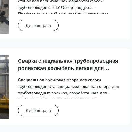
станок для прецизионной обработки фасок
трубопроводов с ЧПУ Обзор продукта
Профессиональный прецизионный станок для
снятия фасок с ЧПУ, предназначенный для
Лучшая цена
эффективной обработки фасок трубопроводов. Это
устройство с зажимом обеспечивает
полуавтоматическую ...
Сварка специальная трубопроводная
роликовая колыбель легкая для
работы трубоварки
Специальная роликовая опора для сварки
трубопроводов Эта специализированная опора для
трубопроводных роликов, разработанная для
удобства эксплуатации в трубосварочных
мастерских, обеспечивает надежную опору и
Лучшая цена
позиционирование при сварочных работах на
трубах различного диаметра. Технические
характери...