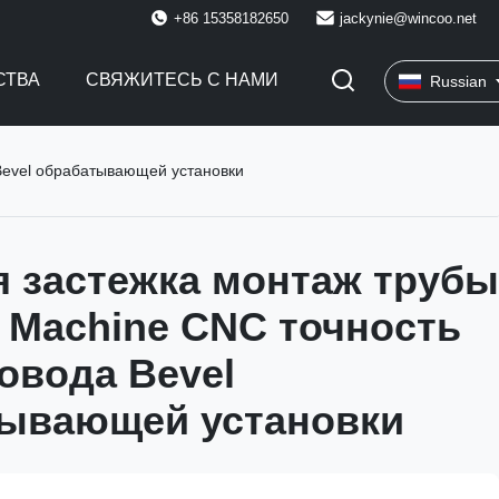
+86 15358182650
jackynie@wincoo.net
СТВА
СВЯЖИТЕСЬ С НАМИ
Russian
Bevel обрабатывающей установки
 застежка монтаж трубы
g Machine CNC точность
овода Bevel
ывающей установки