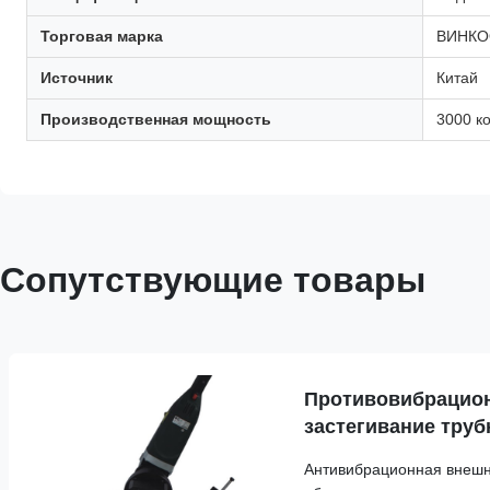
Торговая марка
ВИНК
Источник
Китай
Производственная мощность
3000 к
Сопутствующие товары
Противовибрацио
застегивание тру
машины CNC точн
Антивибрационная внешн
окончание Chamfe