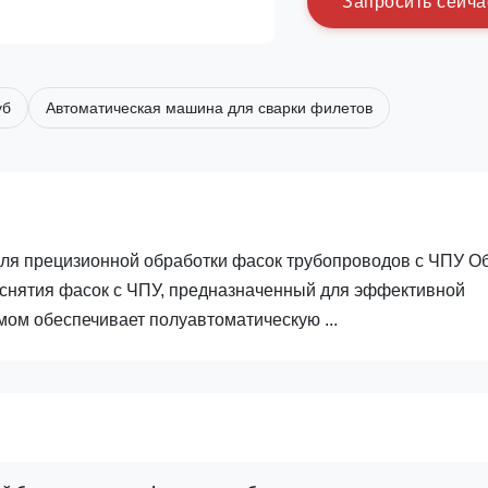
З
а
п
р
о
с
и
т
ь
с
е
й
ч
а
уб
Автоматическая машина для сварки филетов
для прецизионной обработки фасок трубопроводов с ЧПУ О
снятия фасок с ЧПУ, предназначенный для эффективной
мом обеспечивает полуавтоматическую ...