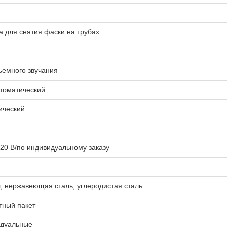
 для снятия фаски на трубах
ъемного звучания
томатический
ический
220 В/по индивидуальному заказу
, нержавеющая сталь, углеродистая сталь
тный пакет
дуальные