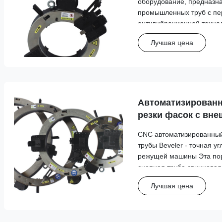
оборудование, предназна
промышленных труб с пе
антивибрационной техно
производительности резк
Лучшая цена
спецификации Модель С
диаметр ( мм) Толщина (
резака (r/min) ...
Автоматизированн
резки фасок с вн
ЧПУ, точный стано
CNC автоматизированны
углеродистой стал
трубы Beveler - точная у
режущей машины Эта по
сцепная труба свинцова
точные возможности резк
Лучшая цена
труб из углеродной стали
вариантами питания для