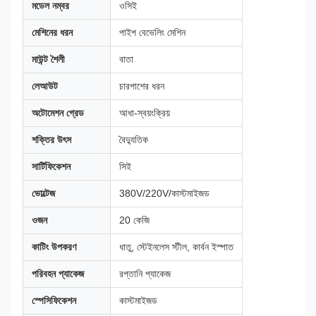
মডেল নম্বর
ওসিই
মেশিনের ধরন
পাইপ বেভেলিং মেশিন
মাউন্ট শৈলী
বাতা
লেআউট
চারপাশের ধরন
অটোমেশন গ্রেড
আধা-স্বয়ংক্রিয়
শক্তির উৎস
বৈদ্যুতিক
সার্টিফিকেশন
সিই
ভোল্টেজ
380V/220V/কাস্টমাইজড
ওজন
20 কেজি
কাটিং উপকরণ
ধাতু, স্টেইনলেস স্টীল, কার্বন ইস্পাত
পরিবহন প্যাকেজ
রপ্তানি প্যাকেজ
স্পেসিফিকেশন
কাস্টমাইজড