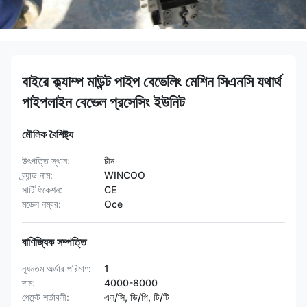
বাইরে ক্ল্যাম্প মাউন্ট পাইপ বেভেলিং মেশিন সিএনসি যথার্থ
পাইপলাইন বেভেল প্রসেসিং ইউনিট
মৌলিক বৈশিষ্ট্য
উৎপত্তি স্থান:
চীন
ব্র্যান্ড নাম:
WINCOO
সার্টিফিকেশন:
CE
মডেল নম্বর:
Oce
বাণিজ্যিক সম্পত্তি
ন্যূনতম অর্ডার পরিমাণ:
1
দাম:
4000-8000
পেমেন্ট শর্তাবলী:
এল/সি, ডি/পি, টি/টি