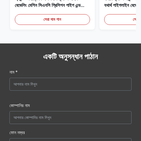
বেভেলিং মেশিন সিএনসি প্রিসিশন পাইপ এন্ড
যথার্থ পাইপলাইন বেভেল
চেম্ফার ইকুইপমেন্ট
সেরা দাম পান
সেরা 
একটি অনুসন্ধান পাঠান
নাম *
কোম্পানির নাম
ফোন নম্বর