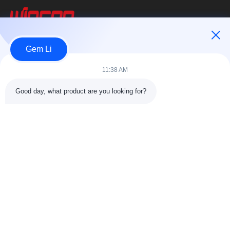
Wincoo Engineering Co., Ltd.
Gem Li
উইনকোও ইঞ্জিনিয়ারিং কোং লিমিটেড (উইনকোও) পাইপ তৈরি, ট্যাঙ্ক ও পাইপলাইন নির্মাণ,
11:38 AM
উৎপাদন লাইন এবং পরিচ্ছন্ন শক্তি প্রকল্পের ক্লায়েন্টদের জন্য তৈরি...
দ্রুত লিঙ্ক
Good day, what product are you looking for?
বাড়ি
পণ্য
আমাদের সম্পর্কে
কারখানা পরিদর্শন11
গুণমান নিয়ন্ত্রণ
আমাদের সাথে যোগাযোগ করুন
একটি উদ্ধৃতি অনুরোধ করুন
খবর
মামলা
আমাদের সাথে যোগাযোগ
86-025-84677638
jackynie@wincoo.net