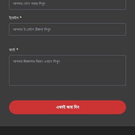
ইমেইল *
বার্তা *
এখনই জমা দিন