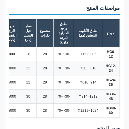
مواصفات المنتج
نطاق
قطر
قدرة
درجة
نطاق الأنابيب
مجموع
حبل
الرفع
نموذج
الحرارة
المطبق (مم)
بكرات
السلك
القصوى
(درجة
(مم)
(كجم)
مئوية)
HG6-
8000
18
28
-30~+70
Φ152~305
12
HG12-
13000
22
28
-30~+70
Φ305~610
24
HG24-
35000
22
28
-30~+70
Φ610~914
36
HG36-
45000
30
28
-30~+70
Φ914~1219
48
HG48-
55000
30
28
-30~+70
Φ1219~1524
60
صور المنتج