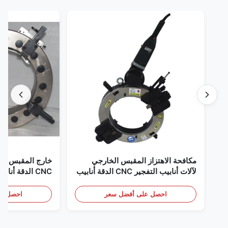
مكافحة الاهتزاز المقبس الخارجي
خارج المقبس جبل
لآلات أنابيب التفجير CNC الدقة أنابيب
CNC الدقة أنابيب وحدة معالجة حفرة
نهاية أجهزة تشامفر
احصل على أفضل سعر
احصل عل