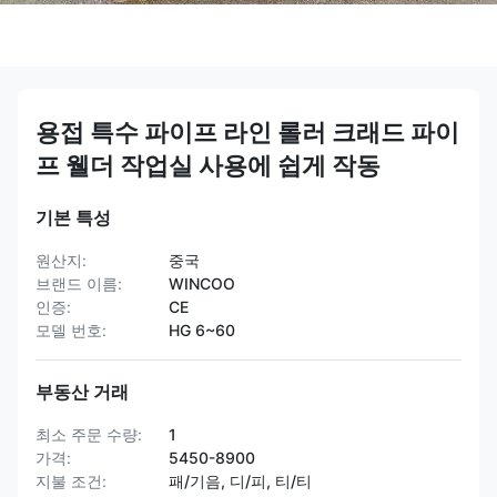
용접 특수 파이프 라인 롤러 크래드 파이
프 웰더 작업실 사용에 쉽게 작동
기본 특성
원산지:
중국
브랜드 이름:
WINCOO
인증:
CE
모델 번호:
HG 6~60
부동산 거래
최소 주문 수량:
1
가격:
5450-8900
지불 조건:
패/기음, 디/피, 티/티