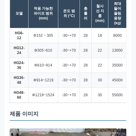
최대
철사
적용 가능한
총
들어
온도 범
선 지
모델
파이프 범위
롤
올림
위 (°C)
름
(mm)
러
용량
(mm)
(kg)
HG6-
Φ152 ~ 305
-30~+70
28
18
8000
0.
12
HG12-
Φ305~610
-30~+70
28
22
13000
0.
24
HG24-
Φ610~914
-30~+70
28
22
35000
10.
36
HG36-
Φ914~1219
-30~+70
28
30
45000
10
48
HG48-
Φ1219~1524
-30~+70
28
30
55000
1.
60
제품 이미지