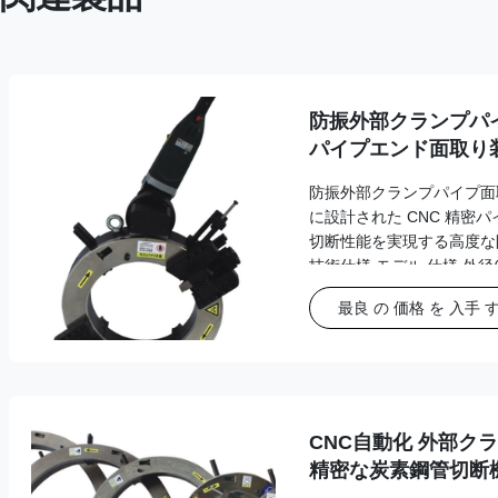
防振外部クランプパ
パイプエンド面取り
防振外部クランプパイプ面
に設計された CNC 精密
切断性能を実現する高度な
技術仕様 モデル 仕様 外径(
ッドの速度 (r/min) 電気式/OCE
最良 の 価格 を 入手 
エア式/OCP 159 65~159 ≤
50~168 ≤30 18r/分 CNC
15r/min メタボ/OCM 275 12
150～305 ≤30 13r/min ...
CNC自動化 外部ク
精密な炭素鋼管切断