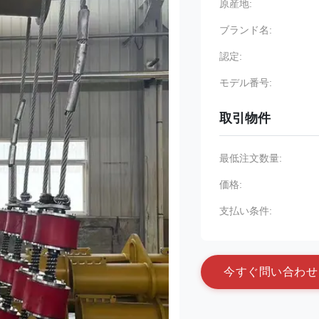
原産地:
ブランド名:
認定:
モデル番号:
取引物件
最低注文数量:
価格:
支払い条件:
今
す
ぐ
問
い
合
わ
せ