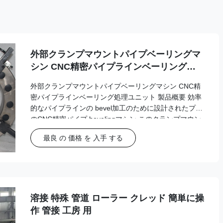
外部クランプマウントパイプベーリングマ
シン CNC精密パイプラインベーリング処
理ユニット
外部クランプマウントパイプベーリングマシン CNC精
密パイプラインベーリング処理ユニット 製品概要 効率
的なパイプラインの bevel加工のために設計されたプロ
のCNC精密パイプ bevelingマシン.このクランプマウン
トされたユニットは,電気源で半自動操作を提供します.
最良 の 価格 を 入手 する
ステンレス鋼や炭素鋼を含む様々な金属材料に適して
います. テクニカル仕様 モデル番号OCE 機械の種類パ
イプベーリングマシン マウントスタイルクランプ レイ
アウトサウンドタイプ 自動化グレード半自動 電力源電
気 認証CE 電圧380V/220V/カスタマイズ 体重20kg 切
断材料金属,ステンレス鋼,炭素鋼 輸送パッケージ輸...
溶接 特殊 管道 ローラー クレッド 簡単に操
作 管接 工房 用