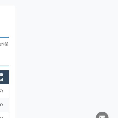
接作業
重
g)
50
90