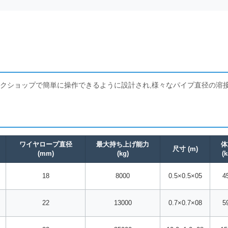
ークショップで簡単に操作できるように設計され,様々なパイプ直径の溶
ワイヤロープ直径
最大持ち上げ能力
体
尺寸 (m)
(mm)
(kg)
(k
18
8000
0.5×0.5×05
4
22
13000
0.7×0.7×08
5