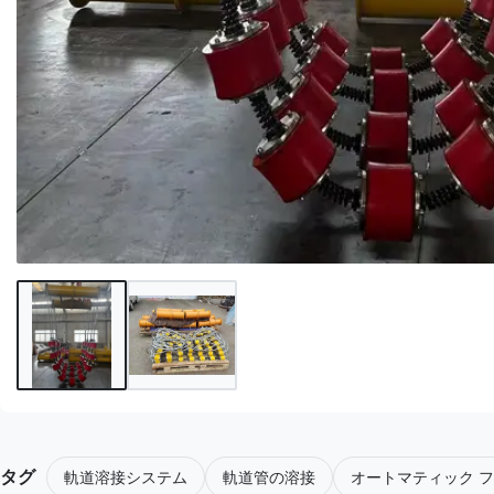
タグ
軌道溶接システム
軌道管の溶接
オートマティック フ