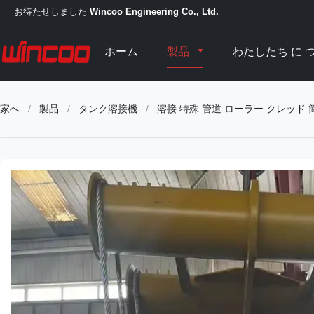
お待たせしました
Wincoo Engineering Co., Ltd.
ホーム
製品
わたしたち に つ
家へ
/
製品
/
タンク溶接機
/
溶接 特殊 管道 ローラー クレッド 