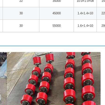
22
35000
10.0×1.0×08
15
30
45000
1.4×1.4×10
22
30
55000
1.6×1.4×10
29