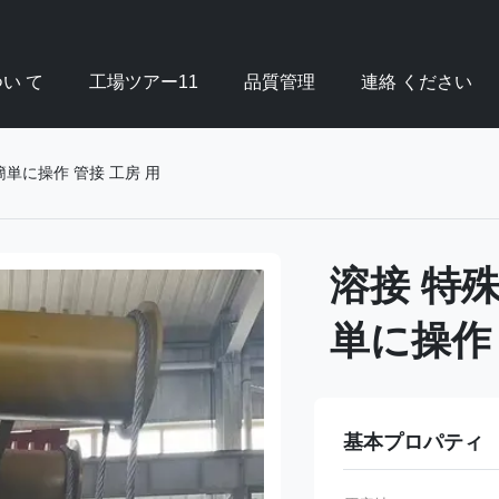
い て
工場ツアー11
品質管理
連絡 ください
簡単に操作 管接 工房 用
溶接 特殊
単に操作 
基本プロパティ