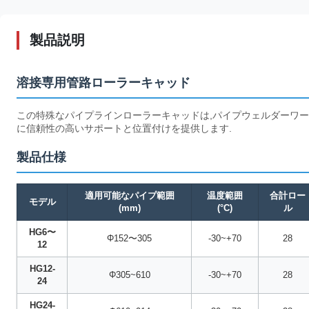
製品説明
溶接専用管路ローラーキャッド
この特殊なパイプラインローラーキャッドは,パイプウェルダーワ
に信頼性の高いサポートと位置付けを提供します.
製品仕様
適用可能なパイプ範囲
温度範囲
合計ロー
モデル
(mm)
(°C)
ル
HG6〜
Φ152〜305
-30~+70
28
12
HG12-
Φ305~610
-30~+70
28
24
HG24-