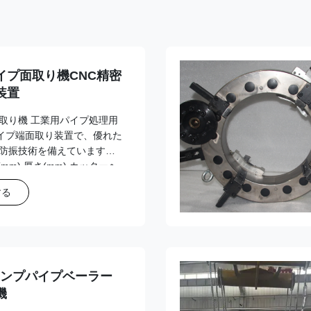
イプ面取り機CNC精密
装置
取り機 工業用パイプ処理用
パイプ端面取り装置で、優れた
防振技術を備えています。
mm) 厚さ(mm) カッターヘ
 89 25~89 ≤30 42r/min
する
30 20r/min 油圧式/OCH 168
タイプ/OCS 230 80～230 ≤30
5～275 ≤30 14r/min 305
ランプパイプベーラー
機