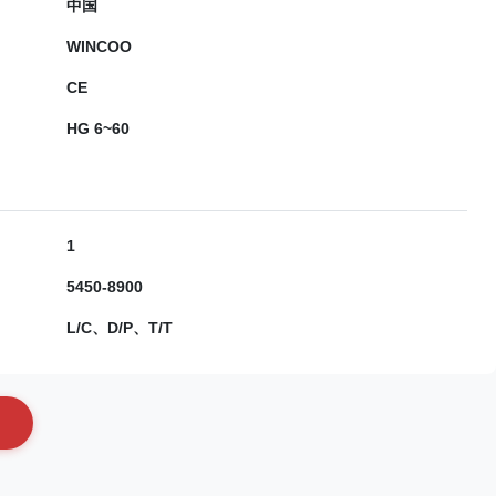
中国
WINCOO
CE
HG 6~60
1
5450-8900
L/C、D/P、T/T