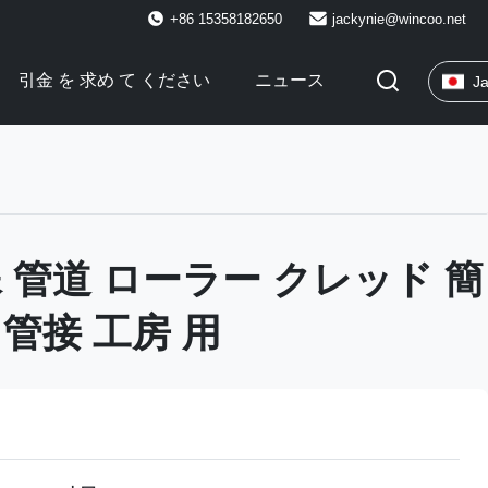
+86 15358182650
jackynie@wincoo.net
引金 を 求め て ください
ニュース
J
 管道 ローラー クレッド 簡
管接 工房 用