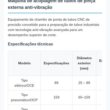
Máquina de acoplagem de tubos de pinça
externa anti-vibração
Equipamento de chamfer de ponta de tubos CNC de
precisão concebido para a preparação de tubos industriais
com tecnologia anti-vibração avançada para um
desempenho superior de corte.
Especificações técnicas
Diâmetro
Espes
Modelo
Especificações
exterior
(m
(mm)
Tipo
89
25 ~ 89
≤ 3
elétrico/OCE
Tipo
159
65~159
≤ 3
pneumático/OCP
Tipo