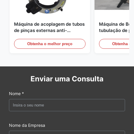
Máquina de acoplagem de tubos
Máquina de Bev
de pinças externas anti-
tubulação de p
vibração de precisão CNC
tubulação de pr
Equipamento de chamfer de
Obtenha o melhor preço
Obtenha o 
ponta de tubos
Enviar uma Consulta
Nome *
Nome da Empresa