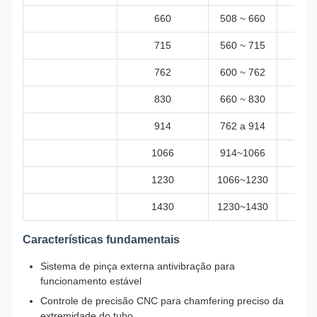
660
508 ~ 660
≤ 3
715
560 ~ 715
≤ 3
762
600 ~ 762
≤ 3
830
660 ~ 830
≤ 3
914
762 a 914
≤ 3
1066
914~1066
≤ 3
1230
1066~1230
≤ 3
1430
1230~1430
≤ 3
Características fundamentais
Sistema de pinça externa antivibração para
funcionamento estável
Controle de precisão CNC para chamfering preciso da
extremidade do tubo