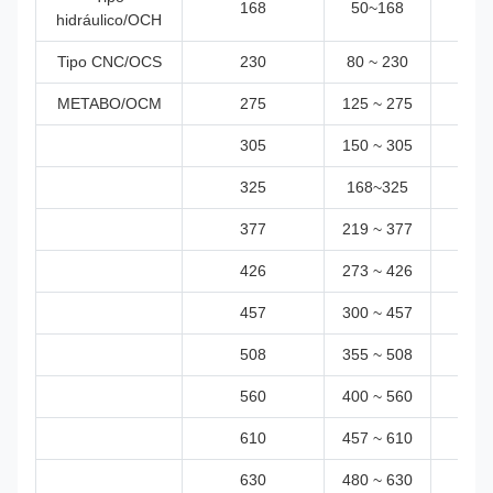
168
50~168
≤ 3
hidráulico/OCH
Tipo CNC/OCS
230
80 ~ 230
≤ 3
METABO/OCM
275
125 ~ 275
≤ 3
305
150 ~ 305
≤ 3
325
168~325
≤ 3
377
219 ~ 377
≤ 3
426
273 ~ 426
≤ 3
457
300 ~ 457
≤ 3
508
355 ~ 508
≤ 3
560
400 ~ 560
≤ 3
610
457 ~ 610
≤ 3
630
480 ~ 630
≤ 3