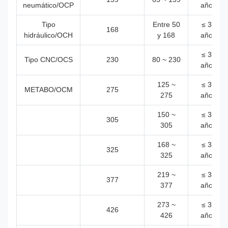
neumático/OCP
años
Tipo
Entre 50
≤ 30
168
hidráulico/OCH
y 168
años
≤ 30
Tipo CNC/OCS
230
80 ~ 230
años
125 ~
≤ 30
METABO/OCM
275
275
años
150 ~
≤ 30
305
305
años
168 ~
≤ 30
325
325
años
219 ~
≤ 30
377
377
años
273 ~
≤ 30
426
426
años