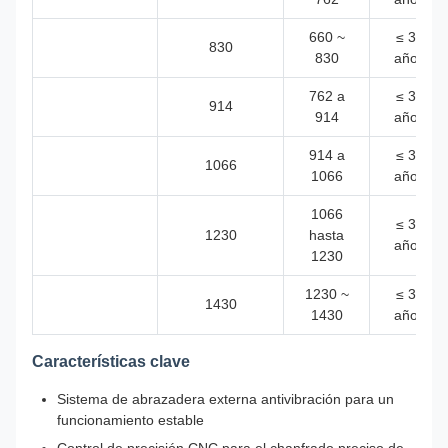
660 ~
≤ 30
830
830
años
762 a
≤ 30
914
914
años
914 a
≤ 30
1066
1066
años
1066
≤ 30
1230
hasta
años
1230
1230 ~
≤ 30
1430
1430
años
Características clave
Sistema de abrazadera externa antivibración para un
funcionamiento estable