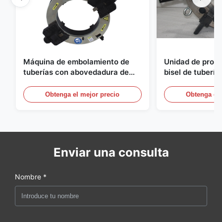
Máquina de embolamiento de
Unidad de proc
tuberías con abovedadura de
bisel de tubería
sujeción externa anti-vibración
CNC
CNC Equipo de embolamiento de
Obtenga el mejor precio
Obtenga el 
extremos de tuberías de
precisión
Enviar una consulta
Nombre *