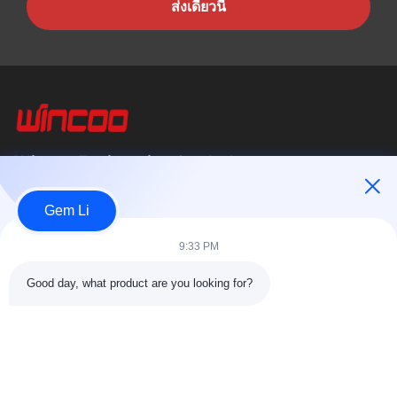
ส่งเดี๋ยวนี้
Wincoo Engineering Co., Ltd.
บริษัท วินคู เอ็นจิเนียริ่ง จำกัด (WINCOO) เชี่ยวชาญในการให้บริการ
Gem Li
โซลูชั่นและอุปกรณ์ที่ปรับแต่งตามความต้องการของลูกค้าในด้านการ
ผลิตท่อ,...
9:33 PM
ลิงค์เร็ว
Good day, what product are you looking for?
หน้าแรก
สินค้า
เกี่ยวกับเรา
ทัวร์โรงงาน11
การควบคุมคุณภาพ
ติดต่อเรา
ขอใบเสนอราคา
ข่าว