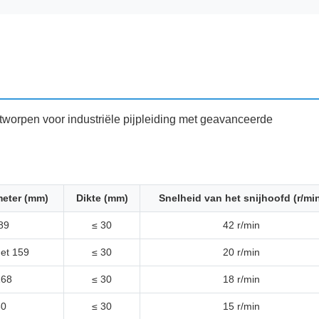
ontworpen voor industriële pijpleiding met geavanceerde
meter (mm)
Dikte (mm)
Snelheid van het snijhoofd (r/mi
 89
≤ 30
42 r/min
met 159
≤ 30
20 r/min
168
≤ 30
18 r/min
30
≤ 30
15 r/min