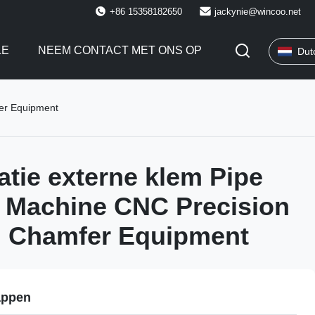
+86 15358182650
jackynie@wincoo.net
LE
NEEM CONTACT MET ONS OP
Dut
fer Equipment
ratie externe klem Pipe
 Machine CNC Precision
d Chamfer Equipment
appen