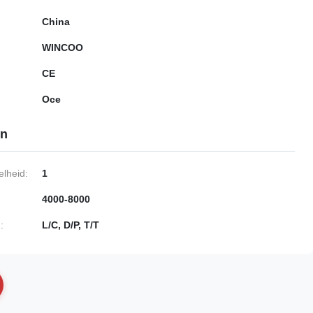
China
WINCOO
CE
Oce
en
lheid:
1
4000-8000
:
L/C, D/P, T/T