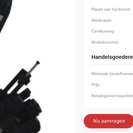
Plaats van herkomst:
Merknaam:
Certificering:
Modelnummer:
Handelsgoeder
Minimale bestelhoevee
Prijs:
Betalingsvoorwaarden
N
u
a
a
n
v
r
a
g
e
n