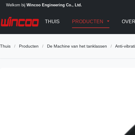
Welkom bij
Wincoo Engineering Co., Ltd.
THUIS
PRODUCTEN
OVER
Thuis
/
Producten
/
De Machine van het tanklassen
/
Anti-vibr