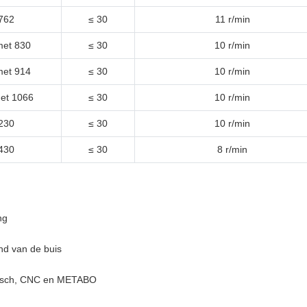
 762
≤ 30
11 r/min
met 830
≤ 30
10 r/min
met 914
≤ 30
10 r/min
met 1066
≤ 30
10 r/min
230
≤ 30
10 r/min
430
≤ 30
8 r/min
ng
nd van de buis
aulisch, CNC en METABO