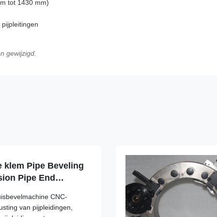
 mm tot 1430 mm)
pijpleitingen
n gewijzigd.
ne klem Pipe Beveling
ion Pipe End
t
buisbevelmachine CNC-
rusting van pijpleidingen,