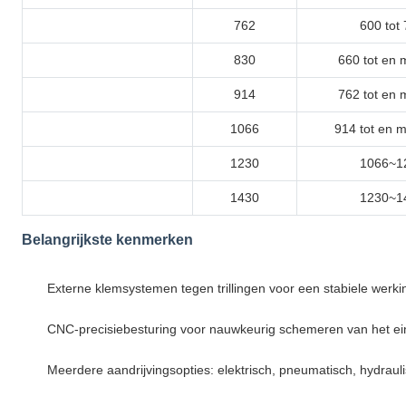
762
600 tot
830
660 tot en 
914
762 tot en 
1066
914 tot en 
1230
1066~1
1430
1230~1
Belangrijkste kenmerken
Externe klemsystemen tegen trillingen voor een stabiele werki
CNC-precisiebesturing voor nauwkeurig schemeren van het ei
Meerdere aandrijvingsopties: elektrisch, pneumatisch, hydr