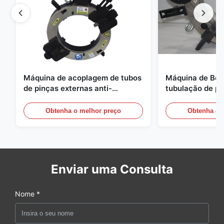
Máquina de acoplagem de tubos
Máquina de Bev
de pinças externas anti-
tubulação de p
vibração de precisão CNC
tubulação de pr
Equipamento de chamfer de
Obtenha o melhor preço
Obtenha o 
ponta de tubos
Enviar uma Consulta
Nome *