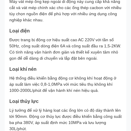
Máy vát mép ống kẹp ngoài di động này cung cấp khả năng
cắt và vát mép chính xác cho các ống thép cacbon với nhiều
tùy chọn nguồn điện để phù hợp với nhiều ứng dụng công
nghiệp khác nhau.
Loại điện
Được trang bị động cơ hiệu suất cao AC 220V với tần số
50Hz, công suất dòng điện 6A và công suất đầu ra 1,5-2KW.
Có tính năng vận hành đơn giản và thiết kế xuyên tâm nhỏ
gọn để dễ dàng di chuyển và lắp đặt bên ngoài.
Loại khí nén
Hệ thống điều khiển bằng động cơ không khí hoạt động ở
áp suất làm việc 0,8-1,0MPa với mức tiêu thụ không khí
1000-2000L/phút để vận hành khí nén hiệu quả.
Loại thủy lực
Lý tưởng để xử lý hàng loạt các ống lớn có độ dày thành lên
tới 90mm. Động cơ thủy lực được điều khiển bằng công suất
ba pha 380V, áp suất định mức 10MPa và lưu lượng
30L/phút.