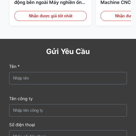
động bên ngoài Máy nghiền ống
Machine CNC ch
chính xác CNC Thiết bị nghiền
ống ống Bevel P
cuối ống
Nhận được giá tốt nhất
Nhận được 
Gửi Yêu Cầu
Tên *
Tên công ty
Số điện thoại