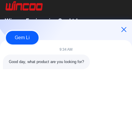
Wincoo Engineering Co., Ltd.
Wincoo Engineering Co., Ltd (WINCOO)는 파이프 제작, 탱크 및
Gem Li
파이프라인 건설, 생산 라인, 청정 에너지 프로젝트 분야의 고객에
게 맞춤형 솔루션과 장비를 제공하는 전문 기업입니다. 저희는 공
9:34 AM
구, 기계, 특수 상품의 신속한 공급을...
빠른 링크
Good day, what product are you looking for?
집
제품
회사 소개
공장 투어11
품질 관리
저희와 연락
견적 요청
뉴스
사건
저희와 연락
86-025-84677638