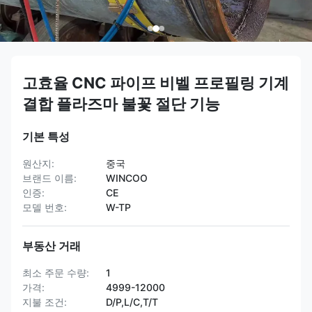
고효율 CNC 파이프 비벨 프로필링 기계
결합 플라즈마 불꽃 절단 기능
기본 특성
원산지:
중국
브랜드 이름:
WINCOO
인증:
CE
모델 번호:
W-TP
부동산 거래
최소 주문 수량:
1
가격:
4999-12000
지불 조건:
D/P,L/C,T/T