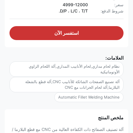
سعر:
4999-12000
شروط الدفع:
D/P ، L/C ، T/T.
استفسر الآن
العلامات:
نظام لحام مداري,لحام الأنابيب المداري,آلة اللحام الزاوي
الأوتوماتيكية
آلة تصنيع الصفحات الشائكة للأنابيب CNC,آلة قطع بالشعلة
البلازما,آلة لحام الخزانات مع CNC
Automatic Fillet Welding Machine
ملخص المنتج
آلة تصنيف الصفائح ذات الكفاءة العالية من CNC مع قطع البلازما /