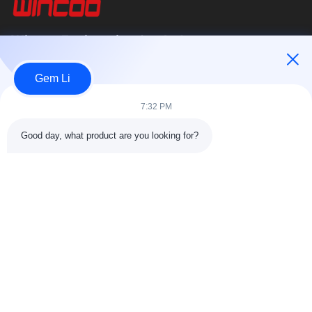
Wincoo Engineering Co., Ltd.
บริษัท วินคู เอ็นจิเนียริ่ง จำกัด (WINCOO) เชี่ยวชาญในการให้บริการ
Gem Li
โซลูชั่นและอุปกรณ์ที่ปรับแต่งตามความต้องการของลูกค้าในด้านการ
ผลิตท่อ,...
7:32 PM
ลิงค์เร็ว
Good day, what product are you looking for?
หน้าแรก
สินค้า
เกี่ยวกับเรา
ทัวร์โรงงาน11
การควบคุมคุณภาพ
ติดต่อเรา
ขอใบเสนอราคา
ข่าว
กรณี
ติดต่อเรา
86-025-84677638
jackynie@wincoo.net