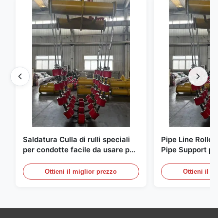
Saldatura Culla di rulli speciali
Pipe Line Roller
per condotte facile da usare per
Pipe Support per
l'utilizzo in officina di saldatori
saldatura di sal
professionali
Ottieni il miglior prezzo
Ottieni il m