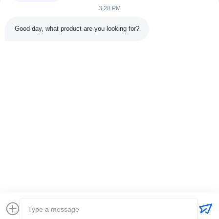
settore della...
3:28 PM
Collegamenti Rapidi
Good day, what product are you looking for?
Casa.
Prodotti
Chi Siamo
Visita Di Fabbrica11
Controllo Della Qualità
Contattaci
Chiedi Un Preventivo
Notizie
Casi
Contattaci
86-025-84677638
jackynie@wincoo.net
Diritti d'autore © 2024-2026 Wincoo Engineering Co., Ltd.. Tutti i diritti
riservati.