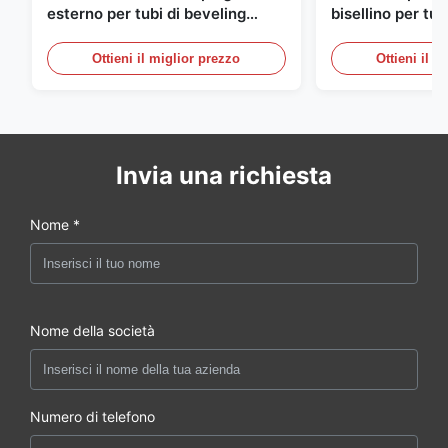
esterno per tubi di beveling
bisellino per tub
Machine CNC Precision Pipe
CNC
End Chamfer Equipment
Ottieni il miglior prezzo
Ottieni il m
Invia una richiesta
Nome *
Nome della società
Numero di telefono