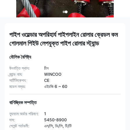
পাইপ ওয়েল্ডার অপরিহার্য পাইপলাইন রোলার ক্রেডল কম
গোলমাল পিইউ লেপযুক্ত পাইপ রোলার স্ট্যান্ড
মৌলিক বৈশিষ্ট্য
উৎপত্তি স্থান:
চীন
ব্র্যান্ড নাম:
WINCOO
সার্টিফিকেশন:
CE
মডেল নম্বর:
এইচজি 6 ~ 60
বাণিজ্যিক সম্পত্তি
ন্যূনতম অর্ডার পরিমাণ:
1
দাম:
5450-8900
পেমেন্ট শর্তাবলী:
এল/সি, ডি/পি, টি/টি