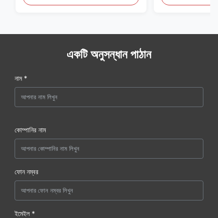
একটি অনুসন্ধান পাঠান
নাম *
কোম্পানির নাম
ফোন নম্বর
ইমেইল *