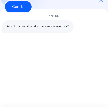
Wincoo Engineering Co., Ltd.
Gem Li
উইনকোও ইঞ্জিনিয়ারিং কোং লিমিটেড (উইনকোও) পাইপ তৈরি, ট্যাঙ্ক ও পাইপলাইন নির্মাণ,
4:33 PM
উৎপাদন লাইন এবং পরিচ্ছন্ন শক্তি প্রকল্পের ক্লায়েন্টদের জন্য তৈরি...
দ্রুত লিঙ্ক
Good day, what product are you looking for?
বাড়ি
পণ্য
আমাদের সম্পর্কে
কারখানা পরিদর্শন11
গুণমান নিয়ন্ত্রণ
আমাদের সাথে যোগাযোগ করুন
একটি উদ্ধৃতি অনুরোধ করুন
খবর
মামলা
আমাদের সাথে যোগাযোগ
86-025-84677638
jackynie@wincoo.net