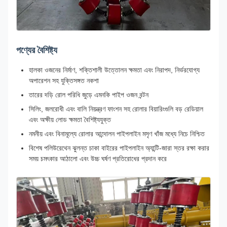
পণ্যের বৈশিষ্ট্য
হালকা ওজনের নির্মাণ, শক্তিশালী উত্তোলন ক্ষমতা এবং নিরাপদ, নির্ভরযোগ্য
অপারেশন সহ যুক্তিসঙ্গত নকশা
তারের দড়ি রোল পরিধি জুড়ে এমনকি পাইপ ওজন বন্টন
সিলিং, জলরোধী এবং বালি নিয়ন্ত্রণ ফাংশন সহ রোলার বিয়ারিংগুলি বড় রেডিয়াল
এবং অক্ষীয় লোড ক্ষমতা বৈশিষ্ট্যযুক্ত
নমনীয় এবং বিনামূল্যে রোলার আন্দোলন পাইপলাইন মসৃণ খাঁজ মধ্যে নিচে নিশ্চিত
বিশেষ পলিউরেথেন ঝুলন্ত চাকা বাইরের পাইপলাইন অ্যান্টি-জারা স্তর রক্ষা করার
সময় চমৎকার আঠালো এবং উচ্চ ঘর্ষণ প্রতিরোধের প্রদান করে