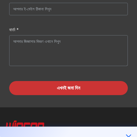
বার্তা *
এখনই জমা দিন