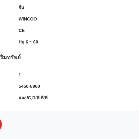
จีน
WINCOO
CE
Hg 6 ~ 60
ริมทรัพย์
ำ:
1
5450-8900
แอล/C,D/พี,ที/ที