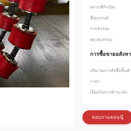
สถานที่กำเนิด:
ชื่อแบรนด์:
การรับรอง:
หมายเลขรุ่น:
การซื้อขายอสังหา
ปริมาณการสั่งซื้อขั้นต่
ราคา:
เงื่อนไขการชำระเงิน:
ส
อ
บ
ถ
า
ม
ต
อ
น
น