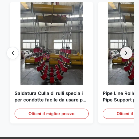
Saldatura Culla di rulli speciali
Pipe Line Roller
per condotte facile da usare per
Pipe Support per
l'utilizzo in officina di saldatori
saldatura di sal
professionali
Ottieni il miglior prezzo
Ottieni il m