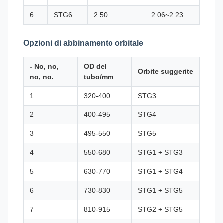
6
STG6
2.50
2.06~2.23
2.20 
Opzioni di abbinamento orbitale
- No, no,
OD del
Orbite suggerite
no, no.
tubo/mm
1
320-400
STG3
2
400-495
STG4
3
495-550
STG5
4
550-680
STG1 + STG3
5
630-770
STG1 + STG4
6
730-830
STG1 + STG5
7
810-915
STG2 + STG5