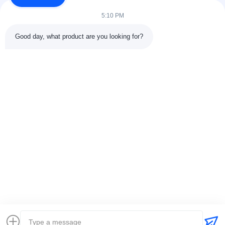
settore della...
5:10 PM
Collegamenti Rapidi
Good day, what product are you looking for?
Casa.
Prodotti
Chi Siamo
Visita Di Fabbrica11
Controllo Della Qualità
Contattaci
Chiedi Un Preventivo
Notizie
Casi
Contattaci
86-025-84677638
jackynie@wincoo.net
Diritti d'autore © 2024-2026 Wincoo Engineering Co., Ltd.. Tutti i diritti
riservati.