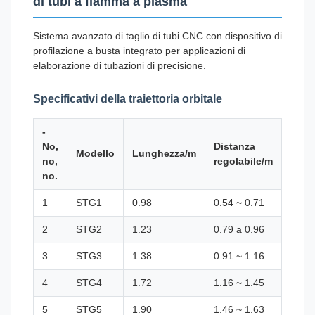
di tubi a fiamma a plasma
Sistema avanzato di taglio di tubi CNC con dispositivo di
profilazione a busta integrato per applicazioni di
elaborazione di tubazioni di precisione.
Specificativi della traiettoria orbitale
-
Dista
No,
Distanza
Modello
Lunghezza/m
rego
no,
regolabile/m
dell'
no.
1
STG1
0.98
0.54 ~ 0.71
0.68 
2
STG2
1.23
0.79 a 0.96
0.93 
3
STG3
1.38
0.91 ~ 1.16
1.06
4
STG4
1.72
1.16 ~ 1.45
1.30 
5
STG5
1.90
1.46 ~ 1.63
1.60 