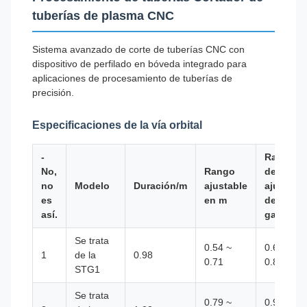
tuberías de plasma CNC
Sistema avanzado de corte de tuberías CNC con
dispositivo de perfilado en bóveda integrado para
aplicaciones de procesamiento de tuberías de
precisión.
Especificaciones de la vía orbital
-
Rango
No,
Rango
de
no
Modelo
Duración/m
ajustable
ajuste
es
en m
de las
así.
garras
Se trata
0.54 ~
0.68 ~
1
de la
0.98
0.71
0.86
STG1
Se trata
0.79 ~
0.93 ~