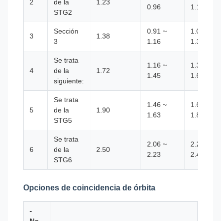
2
de la
1.23
0.96
1.14
STG2
Sección
0.91 ~
1.06 ~
3
1.38
3
1.16
1.30
Se trata
1.16 ~
1.30 ~
4
de la
1.72
1.45
1.60
siguiente:
Se trata
1.46 ~
1.60 ~
5
de la
1.90
1.63
1.81
STG5
Se trata
2.06 ~
2.20 ~
6
de la
2.50
2.23
2.41
STG6
Opciones de coincidencia de órbita
-