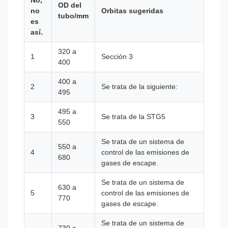
No,
OD del
no
Orbitas sugeridas
tubo/mm
es
así.
320 a
1
Sección 3
400
400 a
2
Se trata de la siguiente:
495
495 a
3
Se trata de la STG5
550
Se trata de un sistema de
550 a
4
control de las emisiones de
680
gases de escape.
Se trata de un sistema de
630 a
5
control de las emisiones de
770
gases de escape.
Se trata de un sistema de