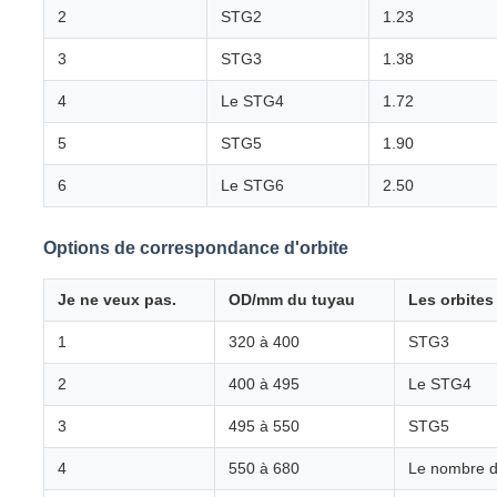
2
STG2
1.23
3
STG3
1.38
4
Le STG4
1.72
5
STG5
1.90
6
Le STG6
2.50
Options de correspondance d'orbite
Je ne veux pas.
OD/mm du tuyau
Les orbite
1
320 à 400
STG3
2
400 à 495
Le STG4
3
495 à 550
STG5
4
550 à 680
Le nombre d