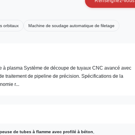
R
e
n
s
e
i
g
n
e
z
-
v
o
u
s
s orbitaux
Machine de soudage automatique de filetage
me à plasma Système de découpe de tuyaux CNC avancé avec
de traitement de pipeline de précision. Spécifications de la
nomie r...
peuse de tubes à flamme avec profilé à béton
,