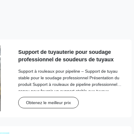
Support de tuyauterie pour soudage
professionnel de soudeurs de tuyaux
Support à rouleaux pour pipeline – Support de tuyau
stable pour le soudage professionnel Présentation du
produit Support à rouleaux de pipeline professionnel
conçu pour fournir un support stable aux tuyaux
pendant les opérations de soudage. Conçu pour les
Obtenez le meilleur prix
applications industrielles lourdes avec une ...