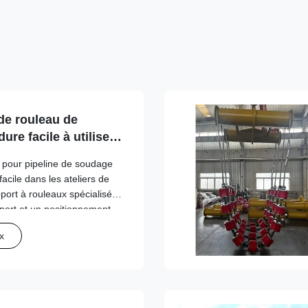
de rouleau de
ure facile à utiliser
er de Pipewelder
 pour pipeline de soudage
facile dans les ateliers de
ort à rouleaux spécialisé
pport et un positionnement
 de soudage sur différents
x
ication...