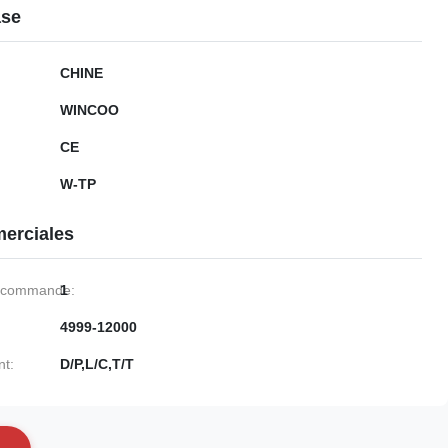
ase
CHINE
WINCOO
CE
W-TP
erciales
e commande:
1
4999-12000
nt:
D/P,L/C,T/T