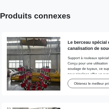
Produits connexes
Le berceau spécial 
canalisation de soud
pour l'usage d'ateli
Support à rouleaux spécial
Conçu pour une utilisation 
soudage de tuyaux, ce supp
pour pipelines offre un su
fiables pour les opérations
Obtenez le meilleur pri
diamètres de tuyaux. Spécif