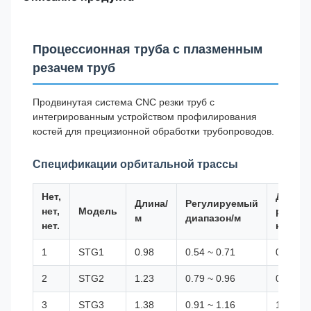
Процессионная труба с плазменным
резачем труб
Продвинутая система CNC резки труб с
интегрированным устройством профилирования
костей для прецизионной обработки трубопроводов.
Спецификации орбитальной трассы
Нет,
Диапаз
Длина/
Регулируемый
нет,
Модель
регули
м
диапазон/м
нет.
когтей
1
STG1
0.98
0.54 ~ 0.71
0.68-0.
2
STG2
1.23
0.79 ~ 0.96
0.93 ~ 
3
STG3
1.38
0.91 ~ 1.16
1.06 ~ 