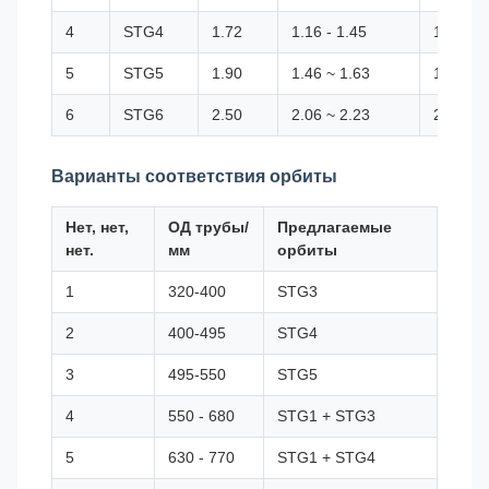
4
STG4
1.72
1.16 - 1.45
1.30 ~ 
5
STG5
1.90
1.46 ~ 1.63
1.60 ~ 
6
STG6
2.50
2.06 ~ 2.23
2.20 - 2
Варианты соответствия орбиты
Нет, нет,
ОД трубы/
Предлагаемые
нет.
мм
орбиты
1
320-400
STG3
2
400-495
STG4
3
495-550
STG5
4
550 - 680
STG1 + STG3
5
630 - 770
STG1 + STG4