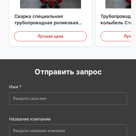
Сварка специальная
Трубопроводна
трубопроводная роликовая
колыбель Стаб
колыбель легкая для работы
поддержка дл
трубоварки
профессиональ
Лучшая цена
Лучша
сварщика труб
Отправить запрос
Имя *
Название компании