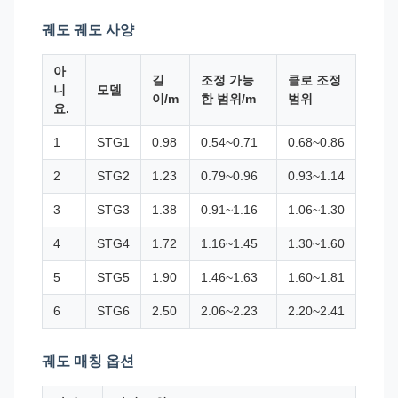
궤도 궤도 사양
아
길
조정 가능
클로 조정
니
모델
이/m
한 범위/m
범위
요.
1
STG1
0.98
0.54~0.71
0.68~0.86
2
STG2
1.23
0.79~0.96
0.93~1.14
3
STG3
1.38
0.91~1.16
1.06~1.30
4
STG4
1.72
1.16~1.45
1.30~1.60
5
STG5
1.90
1.46~1.63
1.60~1.81
6
STG6
2.50
2.06~2.23
2.20~2.41
궤도 매칭 옵션