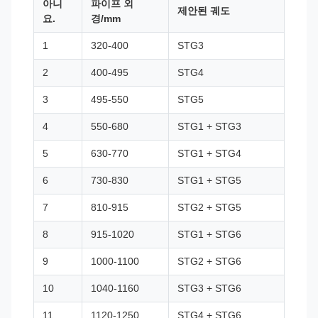
아니
파이프 외
제안된 궤도
요.
경/mm
1
320-400
STG3
2
400-495
STG4
3
495-550
STG5
4
550-680
STG1 + STG3
5
630-770
STG1 + STG4
6
730-830
STG1 + STG5
7
810-915
STG2 + STG5
8
915-1020
STG1 + STG6
9
1000-1100
STG2 + STG6
10
1040-1160
STG3 + STG6
11
1120-1250
STG4 + STG6