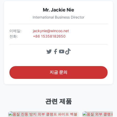
Mr. Jackie Nie
International Business Director
이메일:
jackynie@wincoo.net
전화:
+86 15358182650
지금 문의
관련 제품