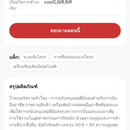
เงื่อนไขการชำระ
แอล/C,D/พี,ที/ที
เงิน:
สอบถามตอนนี้
แท็ก:
ระบบปั่นโคจร
การเชื่อมท่อแบบวงโคจร
เครื่องเชื่อมฟิลเล็ตอัตโนมัติ
สรุปผลิตภัณฑ์
โรลเลอร์คราดลําโพง - การสนับสนุนท่อที่มั่นคงสําหรับการปั่น
มืออาชีพ ภาพรวมสินค้า เครื่องพัดม้วนท่อท่อมืออาชีพที่ออกแบบ
เพื่อให้การสนับสนุนท่อที่มั่นคงระหว่างการปั่นออกแบบมาเพื่อ
การใช้งานในอุตสาหกรรมภารกิจหนัก ด้วยความจุสูงและการทํา
งานที่น่าเชื่อถือ. ข้อจํากัดหลัก เลขรุ่น HG 6 ~ 60 ความจุสูงสุด