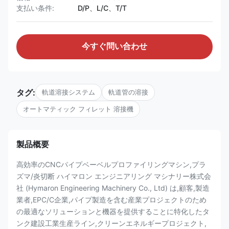
支払い条件:
D/P、L/C、T/T
今すぐ問い合わせ
タグ:
軌道溶接システム
軌道管の溶接
オートマティック フィレット 溶接機
製品概要
高効率のCNCパイプベーベルプロファイリングマシン,プラ
ズマ/炎切断 ハイマロン エンジニアリング マシナリー株式会
社 (Hymaron Engineering Machinery Co., Ltd) は,顧客,製造
業者,EPC/C企業,パイプ製造を含む産業プロジェクトのため
の最適なソリューションと機器を提供することに特化したタ
ンク建設工業生産ライン,クリーンエネルギープロジェクト,