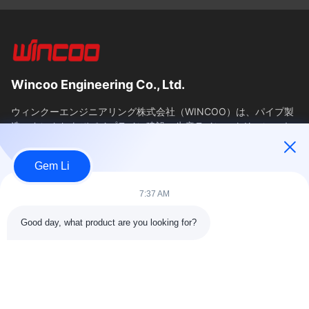
Wincoo Engineering Co., Ltd.
ウィンクーエンジニアリング株式会社（WINCOO）は、パイプ製
造、タンクおよびパイプライン建設、生産ライン、クリーンエネ
ルギープロジェクトのクライアント向けに、カスタマイズされた
ソリューションと機器を提供することに特化しています。当社
Gem Li
は、工具、機械、特殊商品の迅速な供給を保証し、中国における
調...
7:37 AM
簡単なリンク
Good day, what product are you looking for?
ホーム
製品
わたしたち に つい て
工場ツアー11
品質管理
連絡 ください
引金 を 求め て ください
ニュース