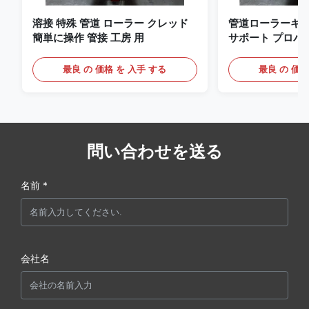
溶接 特殊 管道 ローラー クレッド
管道ローラーキャ
簡単に操作 管接 工房 用
サポート プロパ
接作業
最良 の 価格 を 入手 する
最良 の 価格
問い合わせを送る
名前 *
会社名