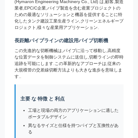
(Hymaron Engineering Machinery Co., Ltd) は,顧客,製造
業者,EPC/C企業,パイプ製造を含む産業プロジェクトの
ための最適なソリューションと機器を提供することに特
化したタンク建設工業生産ライン,クリーンエネルギープ
ロジェクト,様々な産業用アプリケーション.
長距離パイプラインの建設用パイプ切断機
この先進的な切断機械は,パイプに沿って移動し,高精度
な位置データを制御システムに送信し,切断ラインの即時
追跡を可能にします.この革新的なアプローチは,従来の
大規模管の交差線切断方法よりも大きな進歩を意味しま
す..
主要 な 特徴 と 利点
工場と現場の両方のアプリケーションに適した
ポータブルデザイン
異なるサイズと仕様を持つパイプと互換性があ
る