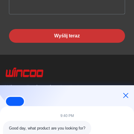
Wyślij teraz
Wincoo Engineering Co., Ltd.
Wincoo Engineering Co., Ltd (WINCOO) specjalizuje się w
dostarczaniu rozwiązań i sprzętu dostosowanych do potrzeb
klientów w zakresie prefabrykacji...
9:40 PM
Szybkie Linki
Good day, what product are you looking for?
Do Domu
Produkty