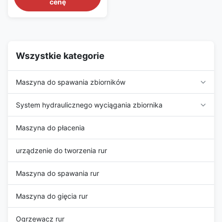
cenę
fabricators, EPC/C companies
on pipe fabrication, tank
construction, pipeline
construction, industrial
production lines, clean energy
project and other industrial ...
Wszystkie kategorie
Maszyna do spawania zbiorników
System hydraulicznego wyciągania zbiornika
Maszyna do płacenia
urządzenie do tworzenia rur
Maszyna do spawania rur
Maszyna do gięcia rur
Ogrzewacz rur