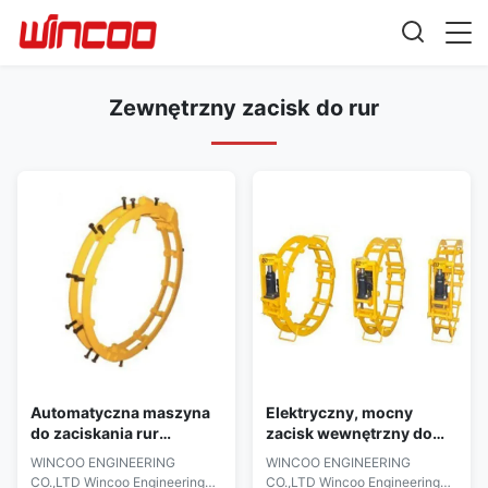
Zewnętrzny zacisk do rur
Automatyczna maszyna
Elektryczny, mocny
do zaciskania rur
zacisk wewnętrzny do
wewnętrznych o masie
rur dla nitownicy w
WINCOO ENGINEERING
WINCOO ENGINEERING
200 kg
zakładzie produkcyjnym
CO.,LTD Wincoo Engineering
CO.,LTD Wincoo Engineering