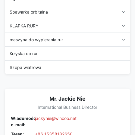
Spawarka orbitalna
KLAPKA RURY
maszyna do wypierania rur
Kołyska do rur
Szopa wiatrowa
Mr. Jackie Nie
International Business Director
Wiadomość
jackynie@wincoo.net
e-mail:
Teren:
+86 15358182650