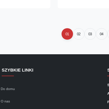
n steel, stainless steel,
high-quality welding processes
, etc Welding pipe diameter
Design Features Sliding track ut
5-38.1 ...
precision ...
01
02
03
04
SZYBKIE LINKI
Do domu
O nas