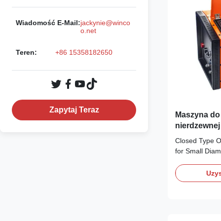
Wiadomość E-Mail:
jackynie@winco
o.net
Teren:
+86 15358182650
Zapytaj Teraz
Maszyna do 
nierdzewnej
Closed Type O
for Small Diam
Tubes High prec
steel pipe TIG
Uzys
superior perfo
applications. T
Specification 
Φ6.35mm - ...