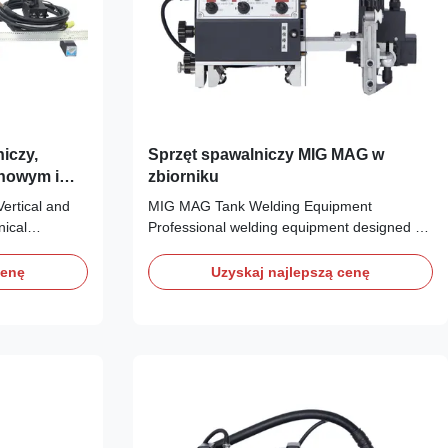
iczy,
Sprzęt spawalniczy MIG MAG w
onowym i
zbiorniku
ertical and
MIG MAG Tank Welding Equipment
ical
Professional welding equipment designed for
ail Type Soft
tank fabrication with precise control and
r Source AC
reliable performance. Technical
cenę
Uzyskaj najlepszą cenę
 Hz Three-
Specifications Items Straight Rail Type Soft
C 20V AC 20V
Rail Type Notes External Power Source AC
220V 50/60 Hz AC 220V 50/60 Hz Three-
 ...
hole Working Power Source AC ...