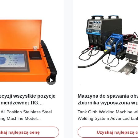
ecyzji wszystkie pozycje
Maszyna do spawania o
li nierdzewnej TIG
zbiornika wyposażona w p
spawalniczy robota i zin
All Position Stainless Steel
Tank Girth Welding Machine wi
sterowanie zmniejszające
ing Machine Model
Welding System Advanced tank 
linii i stabilny proces spa
s Model XD40 XD80 XD120
machine equipped with robotic
ion power XD-20W Full position
and integrated control system,
kaj najlepszą cenę
Uzyskaj najlepszą 
power supply Main weldable
eliminate messy wiring and ens