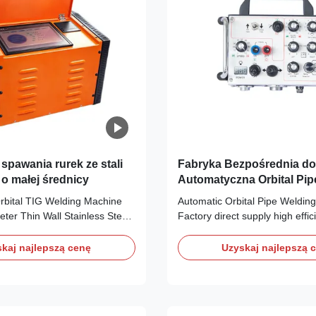
spawania rurek ze stali
Fabryka Bezpośrednia d
 o małej średnicy
Automatyczna Orbital Pip
Machine Wysokiej wydajno
rbital TIG Welding Machine
Automatic Orbital Pipe Weldin
Tube Welding Equipment
eter Thin Wall Stainless Steel
Factory direct supply high effic
ision all-position stainless
tube welding equipment design
 welding machine designed for
precision pipeline projects wit
kaj najlepszą cenę
Uzyskaj najlepszą 
rmance in industrial
automation features. Technical
echnical Specifications
Specifications Component Par
Value Welded Pipe Diameter
Tractor Power supply AC 220V
330 × 310 W × L × H ...