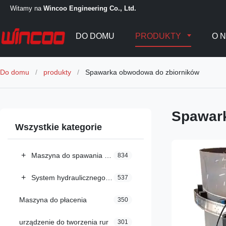
Witamy na
Wincoo Engineering Co., Ltd.
DO DOMU
PRODUKTY
O 
Do domu
/
produkty
/
Spawarka obwodowa do zbiorników
Spawar
Wszystkie kategorie
+
Maszyna do spawania zbiorników
834
+
System hydraulicznego wyciągania zbiornika
537
Maszyna do płacenia
350
urządzenie do tworzenia rur
301