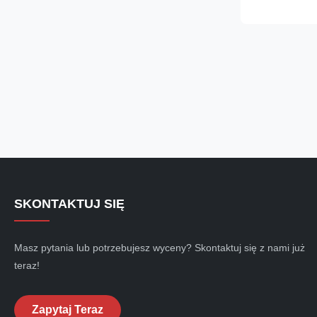
materials Carbo
titanium alloy
range (mm) 6.3
SKONTAKTUJ SIĘ
Masz pytania lub potrzebujesz wyceny? Skontaktuj się z nami już
teraz!
Zapytaj Teraz