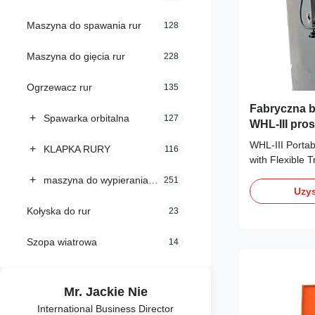
Maszyna do spawania rur
128
Maszyna do gięcia rur
228
Ogrzewacz rur
135
Fabryczna 
+
Spawarka orbitalna
127
WHL-III pro
napędem zb
WHL-III Porta
+
KLAPKA RURY
116
automatycz
with Flexible T
MIG z elast
the WHL-III S
+
maszyna do wypierania rur
251
Trolley, a por
Uzys
carriage design
Kołyska do rur
23
vessel fabricat
system combine
Szopa wiatrowa
14
Mr. Jackie Nie
International Business Director