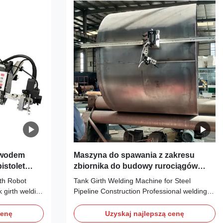
bwodem
Maszyna do spawania z zakresu
istolet
zbiornika do budowy rurociągów
tegrowane
stalowych z kolei miękkiej i kolei
th Robot
Tank Girth Welding Machine for Steel
 bałagan
prostych
girth welding
Pipeline Construction Professional welding
wania
 welding gun
machine designed for steel pipeline
 designed to
construction, available with both flexible rail
cenę
Uzyskaj najlepszą cenę
ure stable,
and straight rail configurations for versatile