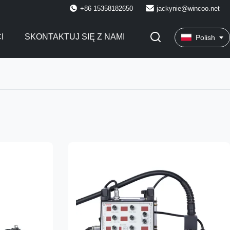
+86 15358182650
jackynie@wincoo.net
I
SKONTAKTUJ SIĘ Z NAMI
Polish