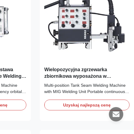
ostawa
Wielopozycyjna zgrzewarka
e Welding
zbiornikowa wyposażona w
ści Orbital
spawarkę MIG
g Machine
Multi-position Tank Seam Welding Machine
iency orbital
with MIG Welding Unit Portable continuous
ed for
seam welder designed for efficient tank
h advanced
welding operations with MIG welding
cenę
Uzyskaj najlepszą cenę
technology. Key Specifications Model
ameter Notes
Number WHL-III Style Portable Frequency
 Size 240 ×
Range High Frequency Electric Current DC
Type Continuous Seam ...