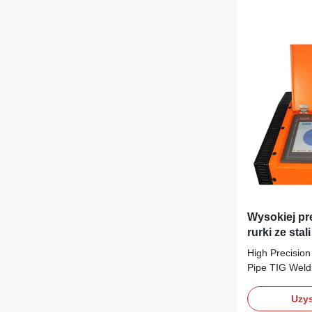
Wysokiej pr
rurki ze sta
spawalnia
High Precision 
Pipe TIG Weld
Specification
Main distribut
Uzys
programmable 