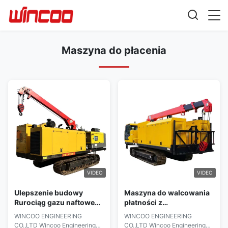
Maszyna do płacenia
VIDEO
VIDEO
Ulepszenie budowy
Maszyna do walcowania
Rurociąg gazu naftowego
płatności z
Układacz rur Elektrownia
wielowymiarowym
WINCOO ENGINEERING
WINCOO ENGINEERING
Spawarka do rur z
biustem
CO.,LTD Wincoo Engineering
CO.,LTD Wincoo Engineering