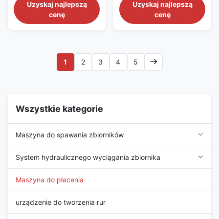
in bringing the most suitable
in bringing the most suitable
Uzyskaj najlepszą
Uzyskaj najlepszą
solutions/equipment for client,
solutions/equipment for client,
cenę
cenę
fabricators, EPC/C companies
fabricators, EPC/C companies
on pipe fabrication, tank
on pipe fabrication, tank
construction, pipeline
construction, pipeline
construction, industrial
construction, industrial
production lines, clean energy
production lines, clean energy
1
2
3
4
5
project and other industrial ...
project and other industrial ...
Wszystkie kategorie
Maszyna do spawania zbiorników
System hydraulicznego wyciągania zbiornika
Maszyna do płacenia
urządzenie do tworzenia rur