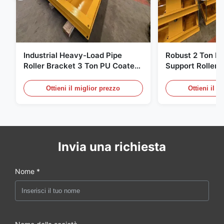
Industrial Heavy-Load Pipe
Robust 2 Ton H
Roller Bracket 3 Ton PU Coated
Support Roller 
Anti‑Slip Pipe Support Roller
Coated Pipe Rol
Stand
Pipe Fabricatio
Ottieni il miglior prezzo
Ottieni il m
Invia una richiesta
Nome *