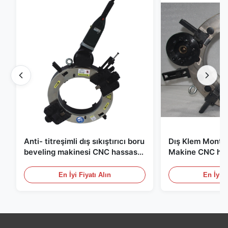
Anti- titreşimli dış sıkıştırıcı boru
Dış Klem Montaj
beveling makinesi CNC hassas
Makine CNC has
boru sonu çamfer ekipmanları
Bevel İşleme Bir
En İyi Fiyatı Alın
En İyi F