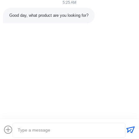
5:25 AM
Hızlı Bağlantılar
Good day, what product are you looking for?
Ana Sayfa
Ürünler
Hakkımızda
Fabrika Turu11
Kalite Kontrol
Bizimle İletişim
Bir İndirim İste
Haberler
Durumlar
Bize Ulaşın
86-025-84677638
jackynie@wincoo.net
Telif hakkı © 2024-2026 Wincoo Engineering Co., Ltd.. - Tüm haklar
saklıdır.