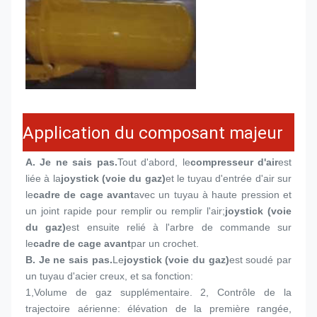
Application du composant majeur
A. Je ne sais pas.
Tout d'abord, le
compresseur d'air
est 
liée à la
joystick (voie du gaz)
et le tuyau d'entrée d'air sur 
le
cadre de cage avant
avec un tuyau à haute pression et 
un joint rapide pour remplir ou remplir l'air;
joystick (voie 
du gaz)
est ensuite relié à l'arbre de commande sur 
le
cadre de cage avant
par un crochet.
B. Je ne sais pas.
Le
joystick (voie du gaz)
est soudé par 
un tuyau d'acier creux, et sa fonction:
1,
Volume de gaz supplémentaire. 2, Contrôle de la 
trajectoire aérienne: élévation de la première rangée, 