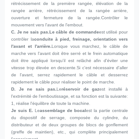
rétrécissement de la première rangée, élévation de la 
rangée arrière, rétrécissement de la rangée arrière, 
ouverture et fermeture de la rangée.Contrôler le 
mouvement vers l'avant de l'embout.
C. Je ne sais pas.
Le câble de commande
est utilisé pour 
contrôler la
conduite à pied, freinage, orientation vers 
l'avant et l'arrière.
Lorsque vous marchez, le câble de 
marche vers l'avant doit être serré et le frein automatique 
doit être appliqué lorsqu'il est relâché afin d'éviter une 
vitesse trop élevée en descente.Si c'est nécessaire d'aller 
de l'avant, serrez rapidement le câble et desserrez 
rapidement le câble pour réaliser le point de marche.
D. Je ne sais pas.
Le
réservoir de gaz
est installé à 
l'extrémité de l'emboutissage, et sa fonction est la suivante: 
1, réalise l'équilibre de toute la machine.
Je suis E.
Le
assemblage de bocal
est la partie centrale 
du dispositif de serrage, composée du cylindre, du 
distributeur et de deux groupes de blocs de gonflement 
(greffe de maintien), etc., qui complète principalement 
l'appariement.