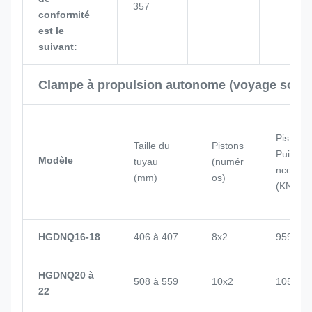
357
conformité
est le
suivant:
Clampe à propulsion autonome (voyage sous 
Piston
Taille du
Pistons
Puissa
Modèle
tuyau
(numér
nce
(mm)
os)
(KN)
HGDNQ16-18
406 à 407
8x2
959
HGDNQ20 à
508 à 559
10x2
1057
22