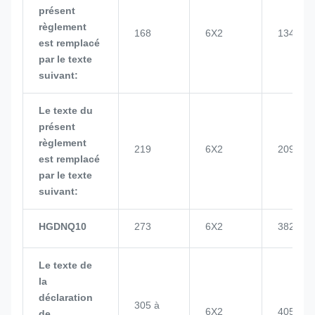
présent
règlement
168
6X2
134
est remplacé
par le texte
suivant:
Le texte du
présent
règlement
219
6X2
209
est remplacé
par le texte
suivant:
HGDNQ10
273
6X2
382
Le texte de
la
déclaration
305 à
6X2
405
de