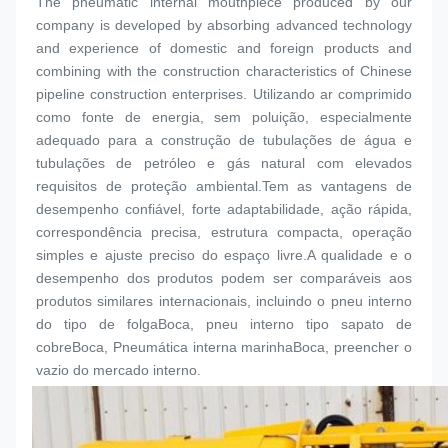
The pneumatic internal mouthpiece produced by our 
company is developed by absorbing advanced technology 
and experience of domestic and foreign products and 
combining with the construction characteristics of Chinese 
pipeline construction enterprises. Utilizando ar comprimido 
como fonte de energia, sem poluição, especialmente 
adequado para a construção de tubulações de água e 
tubulações de petróleo e gás natural com elevados 
requisitos de proteção ambiental.Tem as vantagens de 
desempenho confiável, forte adaptabilidade, ação rápida, 
correspondência precisa, estrutura compacta, operação 
simples e ajuste preciso do espaço livre.A qualidade e o 
desempenho dos produtos podem ser comparáveis aos 
produtos similares internacionais, incluindo o pneu interno 
do tipo de folga
Boca
, pneu interno tipo sapato de 
cobre
Boca
, Pneumática interna marinha
Boca
, preencher o 
vazio do mercado interno.