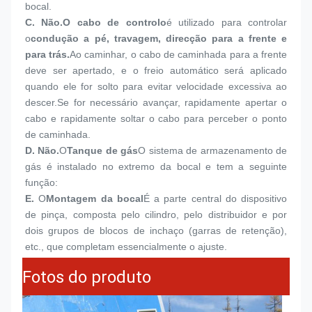
bocal.
C. Não.
O cabo de controlo
é utilizado para controlar 
o
condução a pé, travagem, direcção para a frente e 
para trás.
Ao caminhar, o cabo de caminhada para a frente 
deve ser apertado, e o freio automático será aplicado 
quando ele for solto para evitar velocidade excessiva ao 
descer.Se for necessário avançar, rapidamente apertar o 
cabo e rapidamente soltar o cabo para perceber o ponto 
de caminhada.
D. Não.
O
Tanque de gás
O sistema de armazenamento de 
gás é instalado no extremo da bocal e tem a seguinte 
função:
E.
O
Montagem da bocal
É a parte central do dispositivo 
de pinça, composta pelo cilindro, pelo distribuidor e por 
dois grupos de blocos de inchaço (garras de retenção), 
etc., que completam essencialmente o ajuste.
Fotos do produto