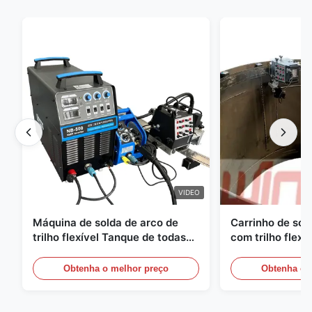
VIDEO
Máquina de solda de arco de
Carrinho de so
trilho flexível Tanque de todas
com trilho flexí
as posições Soldadora de
e painel de cont
máquinas de construção
recipientes sob
Obtenha o melhor preço
Obtenha o 