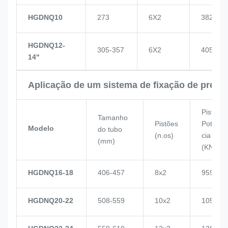
HGDNQ10
273
6X2
382
HGDNQ12-
305-357
6X2
405
14"
Aplicação de um sistema de fixação de press
Pistão
Tamanho
Pistões
Potên
Modelo
do tubo
(n.os)
cia
(mm)
(KN)
HGDNQ16-18
406-457
8x2
959
HGDNQ20-22
508-559
10x2
1057