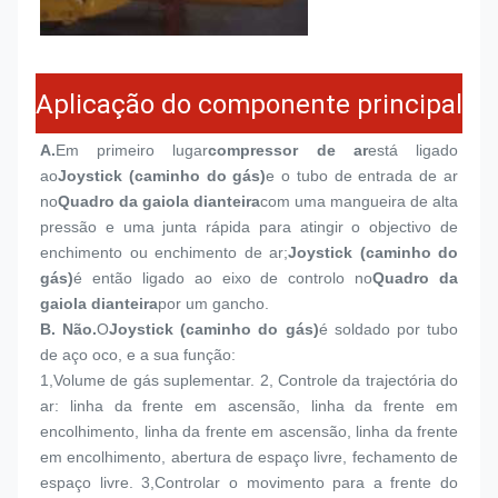
Aplicação do componente principal
A.
Em primeiro lugar
compressor de ar
está ligado 
ao
Joystick (caminho do gás)
e o tubo de entrada de ar 
no
Quadro da gaiola dianteira
com uma mangueira de alta 
pressão e uma junta rápida para atingir o objectivo de 
enchimento ou enchimento de ar;
Joystick (caminho do 
gás)
é então ligado ao eixo de controlo no
Quadro da 
gaiola dianteira
por um gancho.
B. Não.
O
Joystick (caminho do gás)
é soldado por tubo 
de aço oco, e a sua função:
1,
Volume de gás suplementar. 2, Controle da trajectória do 
ar: linha da frente em ascensão, linha da frente em 
encolhimento, linha da frente em ascensão, linha da frente 
em encolhimento, abertura de espaço livre, fechamento de 
espaço livre. 3,Controlar o movimento para a frente do 