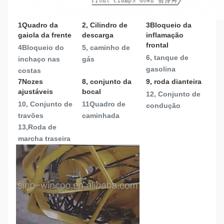
1Quadro da 
2, Cilindro de 
3Bloqueio da 
gaiola da frente
descarga
inflamação 
frontal
4Bloqueio do 
5, caminho de 
6, tanque de 
inchaço nas 
gás
gasolina
costas
7Nozes 
8, conjunto da 
9, roda dianteira
ajustáveis
bocal
12, Conjunto de 
10, Conjunto de 
11Quadro de 
condução
travões
caminhada
13,
Roda de 
marcha traseira