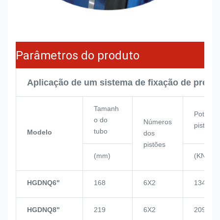
Parâmetros do produto
Aplicação de um sistema de fixação de press
Tamanh
Potênci
o do
Números
pistão
tubo
Modelo
dos
pistões
(mm)
(KN)
HGDNQ6"
168
6X2
134
HGDNQ8"
219
6X2
209