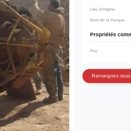
Lieu d'origine:
Nom de la marque:
Propriétés comm
Prix:
R
e
n
s
e
i
g
n
e
z
-
v
o
u
s