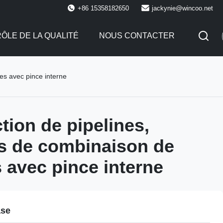
+86 15358182650
jackynie@wincoo.net
ÔLE DE LA QUALITÉ
NOUS CONTACTER
es avec pince interne
tion de pipelines,
s de combinaison de
s avec pince interne
ase