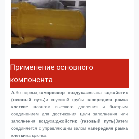
Применение основного
компонента
А.
Во-первых,
компрессор воздуха
связана с
джойстик 
(газовый путь)
и впускной трубы на
передняя рамка 
клетки
с шлангом высокого давления и быстрым 
соединением для достижения цели заполнения или 
заполнения воздуха;
джойстик (газовый путь)
Затем 
соединяется с управляющим валом на
передняя рамка 
клетки
на крючке.