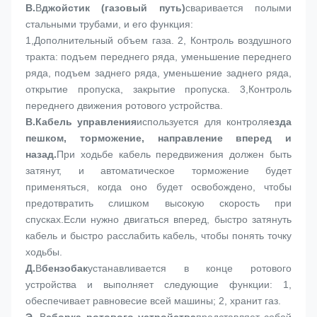
В.
В
джойстик (газовый путь)
сваривается полыми 
стальными трубами, и его функция:
1,
Дополнительный объем газа. 2, Контроль воздушного 
тракта: подъем переднего ряда, уменьшение переднего 
ряда, подъем заднего ряда, уменьшение заднего ряда, 
открытие пропуска, закрытие пропуска. 3,Контроль 
переднего движения ротового устройства.
В.
Кабель управления
используется для контроля
езда 
пешком, торможение, направление вперед и 
назад.
При ходьбе кабель передвижения должен быть 
затянут, и автоматическое торможение будет 
применяться, когда оно будет освобождено, чтобы 
предотвратить слишком высокую скорость при 
спусках.Если нужно двигаться вперед, быстро затянуть 
кабель и быстро расслабить кабель, чтобы понять точку 
ходьбы.
Д.
В
бензобак
устанавливается в конце ротового 
устройства и выполняет следующие функции: 1, 
обеспечивает равновесие всей машины; 2, хранит газ.
Э.
В
сборка ротового устройства
представляет собой 