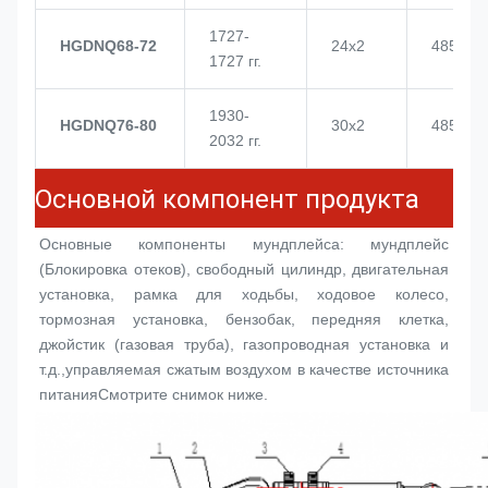
1727-
HGDNQ68-72
24х2
4855
1727 гг.
1930-
HGDNQ76-80
30х2
4855
2032 гг.
Основной компонент продукта
Основные компоненты мундплейса: мундплейс 
(
Блокировка отеков
), свободный цилиндр, двигательная 
установка, рамка для ходьбы, ходовое колесо, 
тормозная установка, бензобак, передняя клетка, 
джойстик (газовая труба), газопроводная установка и 
т.д.,управляемая сжатым воздухом в качестве источника 
питанияСмотрите снимок ниже.