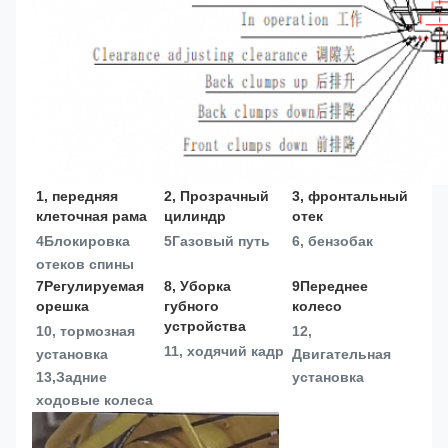
1, передняя 
2, Прозрачный 
3, фронтальный 
клеточная рама
цилиндр
отек
4Блокировка 
5Газовый путь
6, бензобак
отеков спины
7Регулируемая 
8, Уборка 
9Переднее 
орешка
губного 
колесо
устройства
10, тормозная 
12, 
11, ходячий кадр
установка
Двигательная 
13,
Задние 
установка
ходовые колеса