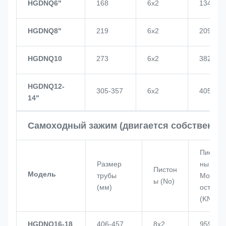
HGDNQ6"
168
6х2
134
HGDNQ8"
219
6х2
209
HGDNQ10
273
6х2
382
HGDNQ12-
305-357
6х2
405
14"
Самоходный зажим (двигается собственно
Писто
Размер
ны
Пистон
Модель
трубы
Мощн
ы (No)
(мм)
ость
(KN)
HGDNQ16-18
406-457
8х2
959