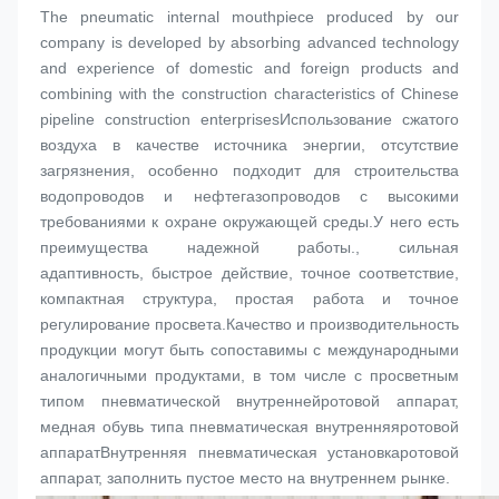
The pneumatic internal mouthpiece produced by our 
company is developed by absorbing advanced technology 
and experience of domestic and foreign products and 
combining with the construction characteristics of Chinese 
pipeline construction enterprisesИспользование сжатого 
воздуха в качестве источника энергии, отсутствие 
загрязнения, особенно подходит для строительства 
водопроводов и нефтегазопроводов с высокими 
требованиями к охране окружающей среды.У него есть 
преимущества надежной работы., сильная 
адаптивность, быстрое действие, точное соответствие, 
компактная структура, простая работа и точное 
регулирование просвета.Качество и производительность 
продукции могут быть сопоставимы с международными 
аналогичными продуктами, в том числе с просветным 
типом пневматической внутренней
ротовой аппарат
, 
медная обувь типа пневматическая внутренняя
ротовой 
аппарат
Внутренняя пневматическая установка
ротовой 
аппарат
, заполнить пустое место на внутреннем рынке.