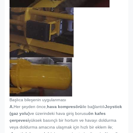
Başlıca bileşenin uygulanması
A.
Her şeyden önce,
hava kompresörü
ile bağlantılı
Joystick
(gaz yolu)
ve üzerindeki hava giriş borusu
ön kafes
çerçevesi
yüksek basınçlı bir hortum ve havayı doldurma
veya doldurma amacına ulaşmak için hızlı bir eklem ile;