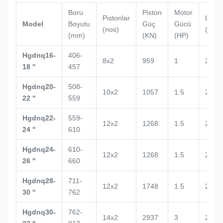
Boru
Piston
Motor
Pistonlar
L
Model
Boyutu
Güç
Gücü
(nos)
(mm)
(mm)
(KN)
(HP)
Hgdnq16-
406-
8x2
959
1
2132
18 ''
457
Hgdnq20-
508-
10x2
1057
1.5
2434
22 ''
559
Hgdnq22-
559-
12x2
1268
1.5
2500
24 ''
610
Hgdnq24-
610-
12x2
1268
1.5
2672
26 ''
660
Hgdnq28-
711-
12x2
1748
1.5
2700
30 ''
762
Hgdnq30-
762-
14x2
2937
3
2938