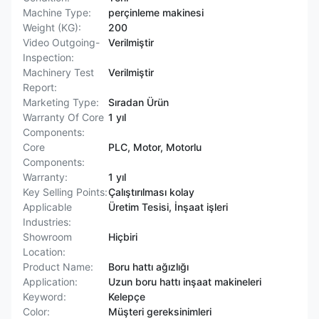
Machine Type:
perçinleme makinesi
Weight (KG):
200
Video Outgoing-
Verilmiştir
Inspection:
Machinery Test
Verilmiştir
Report:
Marketing Type:
Sıradan Ürün
Warranty Of Core
1 yıl
Components:
Core
PLC, Motor, Motorlu
Components:
Warranty:
1 yıl
Key Selling Points:
Çalıştırılması kolay
Applicable
Üretim Tesisi, İnşaat işleri
Industries:
Showroom
Hiçbiri
Location:
Product Name:
Boru hattı ağızlığı
Application:
Uzun boru hattı inşaat makineleri
Keyword:
Kelepçe
Color:
Müşteri gereksinimleri