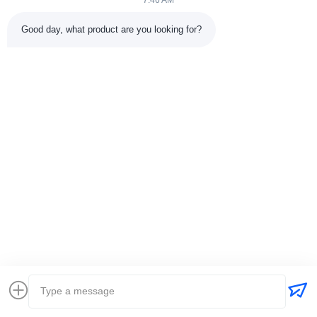
7:46 AM
Good day, what product are you looking for?
İlgili Ürünler
VIDEO
Esnek Demiryolu Yay Kaynak
Basınçlı kaplar 
Makinesi Tank Tüm Konumlu
esnek raylı ve di
İnşaat Makineleri Kaynakçı
paneli olan pr
arabası