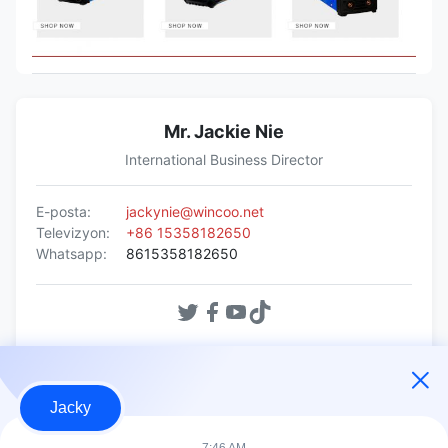
Mr. Jackie Nie
International Business Director
E-posta:
jackynie@wincoo.net
Televizyon:
+86 15358182650
Whatsapp:
8615358182650
Şimdi Sor
Jacky