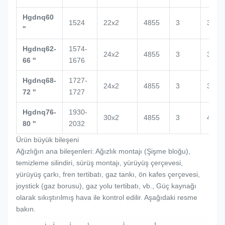
Hgdnq60
1524
22x2
4855
3
3500
''
Hgdnq62-
1574-
24x2
4855
3
3864
66 ''
1676
Hgdnq68-
1727-
24x2
4855
3
3864
72 ''
1727
Hgdnq76-
1930-
30x2
4855
3
4000
80 ''
2032
Ürün büyük bileşeni
Ağızlığın ana bileşenleri: Ağızlık montajı (
Şişme bloğu
),
temizleme silindiri, sürüş montajı, yürüyüş çerçevesi,
yürüyüş çarkı, fren tertibatı, gaz tankı, ön kafes çerçevesi,
joystick (gaz borusu), gaz yolu tertibatı, vb., Güç kaynağı
olarak sıkıştırılmış hava ile kontrol edilir. Aşağıdaki resme
bakın.