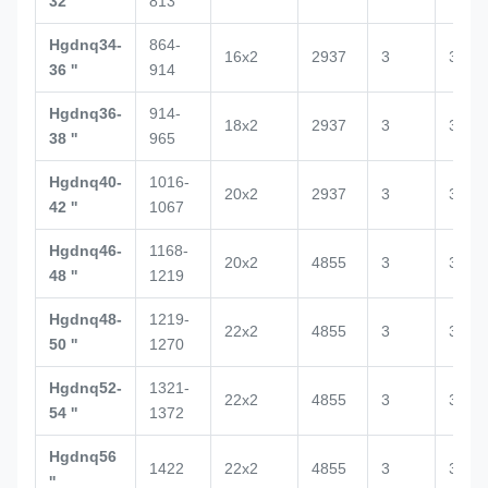
32 ''
813
Hgdnq34-
864-
16x2
2937
3
3020
36 ''
914
Hgdnq36-
914-
18x2
2937
3
3188
38 ''
965
Hgdnq40-
1016-
20x2
2937
3
3029
42 ''
1067
Hgdnq46-
1168-
20x2
4855
3
3100
48 ''
1219
Hgdnq48-
1219-
22x2
4855
3
3517
50 ''
1270
Hgdnq52-
1321-
22x2
4855
3
3520
54 ''
1372
Hgdnq56
1422
22x2
4855
3
3500
''