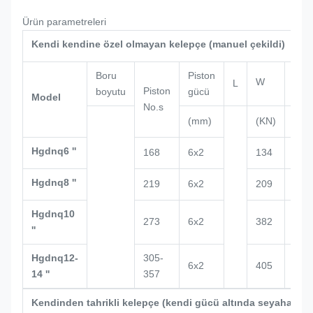
Ürün parametreleri
Kendi kendine özel olmayan kelepçe (manuel çekildi)
Boru
Piston
W
L
H
Piston
boyutu
gücü
Model
No.s
(mm)
(KN)
(mm
Hgdnq6 ''
168
6x2
134
147
Hgdnq8 ''
219
6x2
209
159
Hgdnq10
273
6x2
382
166
''
Hgdnq12-
305-
6x2
405
175
14 ''
357
Kendinden tahrikli kelepçe (kendi gücü altında seyahat ed