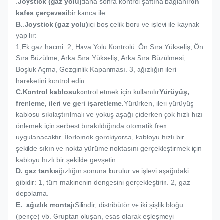
.
Joystick (gaz yolu)
daha sonra kontrol şaftına bağlanır
ön
kafes çerçevesi
bir kanca ile.
B.
.
Joystick (gaz yolu)
içi boş çelik boru ve işlevi ile kaynak
yapılır:
1,
Ek gaz hacmi. 2, Hava Yolu Kontrolü: Ön Sıra Yükseliş, Ön
Sıra Büzülme, Arka Sıra Yükseliş, Arka Sıra Büzülmesi,
Boşluk Açma, Gezginlik Kapanması. 3, ağızlığın ileri
hareketini kontrol edin.
C.
Kontrol kablosu
kontrol etmek için kullanılır
Yürüyüş,
frenleme, ileri ve geri işaretleme.
Yürürken, ileri yürüyüş
kablosu sıkılaştırılmalı ve yokuş aşağı giderken çok hızlı hızı
önlemek için serbest bırakıldığında otomatik fren
uygulanacaktır. İlerlemek gerekiyorsa, kabloyu hızlı bir
şekilde sıkın ve nokta yürüme noktasını gerçekleştirmek için
kabloyu hızlı bir şekilde gevşetin.
D.
.
gaz tankı
ağızlığın sonuna kurulur ve işlevi aşağıdaki
gibidir: 1, tüm makinenin dengesini gerçekleştirin. 2, gaz
depolama.
E.
.
ağızlık montajı
Silindir, distribütör ve iki şişlik bloğu
(pençe) vb. Gruptan oluşan, esas olarak eşleşmeyi