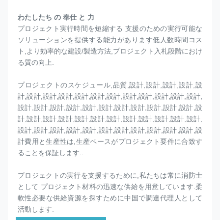
わたしたち の 奉仕 と 力
プロジェクト実行時間を短縮する 支援のための実行可能な
ソリューションを提供する能力があります低人数時間コス
ト,より効率的な建設/製造方法,プロジェクト入札段階におけ
る質の向上.
プロジェクトのスケジュール,品質,設計,設計,設計,設計,設
計,設計,設計,設計,設計,設計,設計,設計,設計,設計,設計,設計,
設計,設計,設計,設計,設計,設計,設計,設計,設計,設計,設計,設
計,設計,設計,設計,設計,設計,設計,設計,設計,設計,設計,設計,
設計,設計,設計,設計,設計,設計,設計,設計,設計,設計,設計,設
計費用と生産性は,生産ペースがプロジェクト要件に合致す
ることを保証します..
プロジェクトの実行を支援するために,私たちは常に消防士
として プロジェクト材料の迅速な供給を用意しています.柔
軟性必要な供給資源を探すために中国で調達代理人として
活動します.