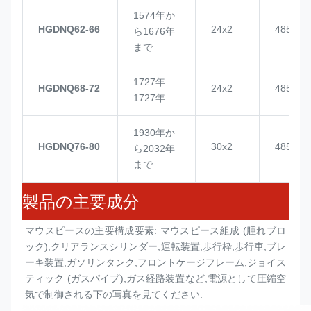
1574年か
HGDNQ62-66
24x2
4855
ら1676年
まで
1727年
HGDNQ68-72
24x2
4855
1727年
1930年か
HGDNQ76-80
30x2
4855
ら2032年
まで
製品の主要成分
マウスピースの主要構成要素: マウスピース組成 (
腫れブロ
ック
),クリアランスシリンダー,運転装置,歩行枠,歩行車,ブレ
ーキ装置,ガソリンタンク,フロントケージフレーム,ジョイス
ティック (ガスパイプ),ガス経路装置など,電源として圧縮空
気で制御される下の写真を見てください.