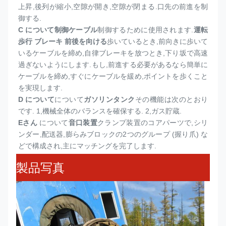
上昇,後列が縮小,空隙が開き,空隙が閉まる.口先の前進を制
御する.
C について
制御ケーブル
制御するために使用されます.
運転 
歩行 ブレーキ 前後を向ける
歩いているとき,前向きに歩いて
いるケーブルを締め,自律ブレーキを放つとき,下り坂で高速
過ぎないようにします.もし,前進する必要があるなら簡単に
ケーブルを締め,すぐにケーブルを緩め,ポイントを歩くこと
を実現します.
D について
について
ガソリンタンク
その機能は次のとおり
です. 1,機械全体のバランスを確保する. 2,ガス貯蔵.
Eさん
について
音口装置
クランプ装置のコアパーツで,シリ
ンダー,配送器,膨らみブロックの2つのグループ (握り爪) な
どで構成され,主にマッチングを完了します.
製品写真