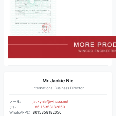
Mr. Jackie Nie
International Business Director
メール:
jackynie@wincoo.net
テレ:
+86 15358182650
WhatsAPPに
8615358182650