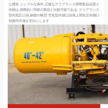
な構造,シンプルな操作,正確なクリアランス調整製品品質と
性能は,国際的に同様の製品と比較可能である, クリアランス
型内気圧
口頭
,銅製の靴型 空気型内側
口頭
海上用気圧内側
口
頭
国内市場を空白にします