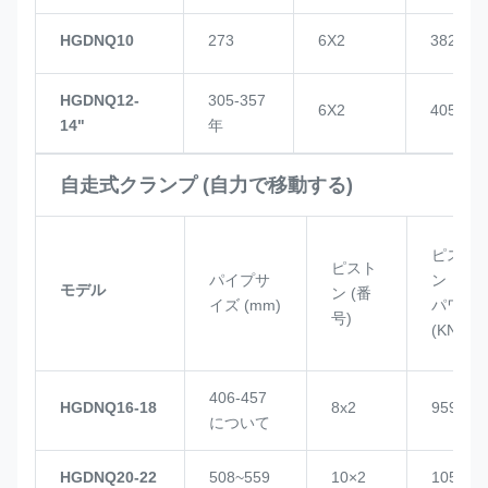
HGDNQ10
273
6X2
382
HGDNQ12-
305-357
6X2
405
14"
年
自走式クランプ (自力で移動する)
ピスト
ピスト
パイプサ
ン
モデル
ン (番
イズ (mm)
パワー
号)
(KN)
406-457
HGDNQ16-18
8x2
959
について
HGDNQ20-22
508~559
10×2
1057