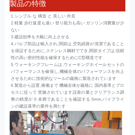
製品の特徴
1.
シンプル な 構造 と 美しい 外見
2.
軽量 歩行速度も速い 登り能力も高い ガソリン消費量が少
ない
3.
建設効率を大幅に向上させる
4.
バルブ部品は輸入され,関節は,空気経路が清潔であること
を保証するために,ステンレス鋼材ででき,関節タイプは,信頼
性の高い密封性能を確保するためにC型構造です.
5.
ウォーキングフレームは,ウォーキングホイールセットの
パフォーマンスを確保し,機械全体のパフォーマンスを向上
させるために技術的なツールの厳格に製造されています
6.
製造から設置,稼働まで 機械全体が厳格に 国内基準とプロ
セスに従って 実施されています誤差の量とクリアランス調
整の精度が 0 未満であることを確認する.5mm,パイプライ
ンの建設基準の要件を満たす