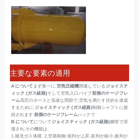
主要な要素の適用
A について
まず第一に,
空気圧縮機
関連している
ジョイステ
ィック (ガス経路)
そして空気入口パイプ
前側のケージフレ
ーム
高圧のホースと迅速な関節で,空気を満たす目的を達成
するために;
ジョイスティック (ガス経路)
制御シャフトに接
続されます.
前側のケージフレーム
ハックで
B について
について
ジョイスティック (ガス経路)
鋼管で溶
接され,その機能は:
1,
補充ガス体積. 2,空路制御:前列が上昇,前列が縮小,後列が