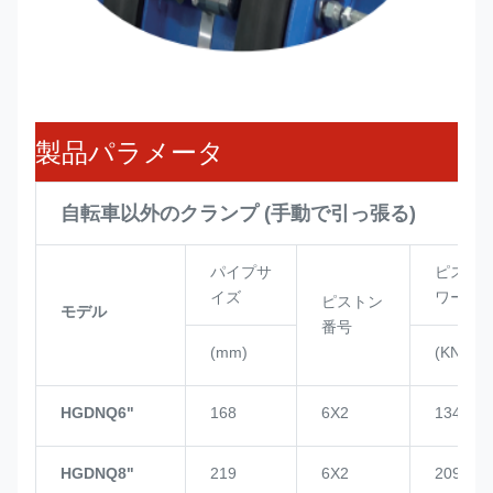
製品パラメータ
自転車以外のクランプ (手動で引っ張る)
パイプサ
ピスト
イズ
ワー
ピストン
モデル
番号
(mm)
(KN)
HGDNQ6"
168
6X2
134
HGDNQ8"
219
6X2
209