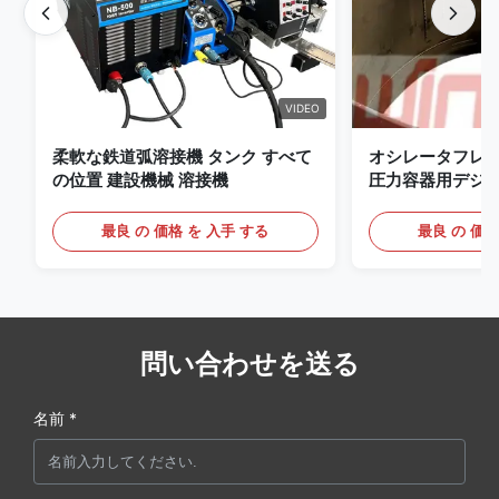
VIDEO
柔軟な鉄道弧溶接機 タンク すべて
オシレータフレ
の位置 建設機械 溶接機
圧力容器用デジ
備えたプレミアム 
ッジ
最良 の 価格 を 入手 する
最良 の 価格
問い合わせを送る
名前 *