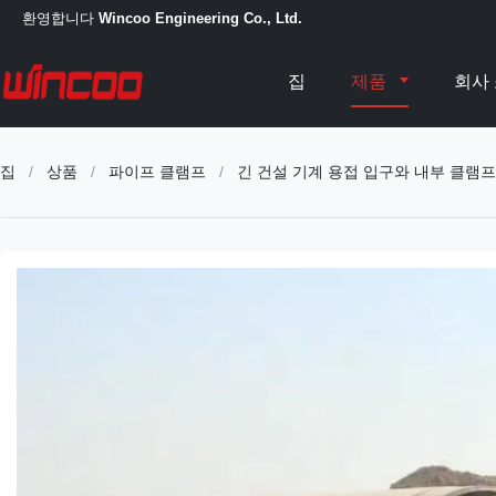
환영합니다
Wincoo Engineering Co., Ltd.
집
제품
회사
집
/
상품
/
파이프 클램프
/
긴 건설 기계 용접 입구와 내부 클램프 ri