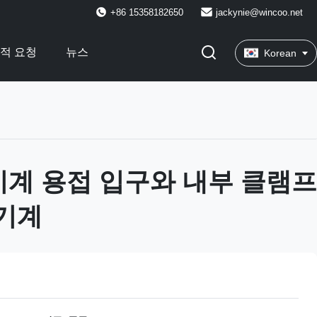
+86 15358182650
jackynie@wincoo.net
적 요청
뉴스
Korean
기계 용접 입구와 내부 클램프
g 기계