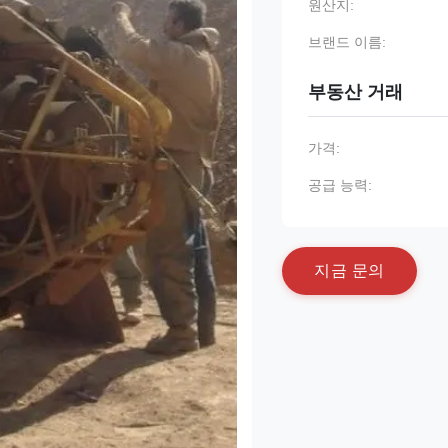
원산지:
브랜드 이름:
부동산 거래
가격:
공급 능력:
지
금
문
의