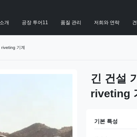
 소개
공장 투어11
품질 관리
저희와 연락
견
veting 기계
긴 건설 
rivetin
기본 특성